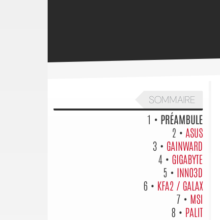
SOMMAIRE
1 •
PRÉAMBULE
2 •
ASUS
3 •
GAINWARD
4 •
GIGABYTE
5 •
INNO3D
6 •
KFA2 / GALAX
7 •
MSI
8 •
PALIT