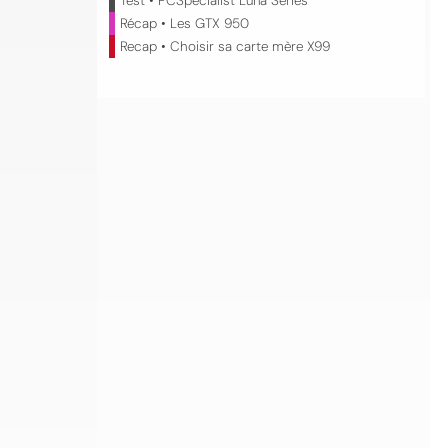
Test • PCSpecialist Luna Series
Récap • Les GTX 950
Recap • Choisir sa carte mère X99