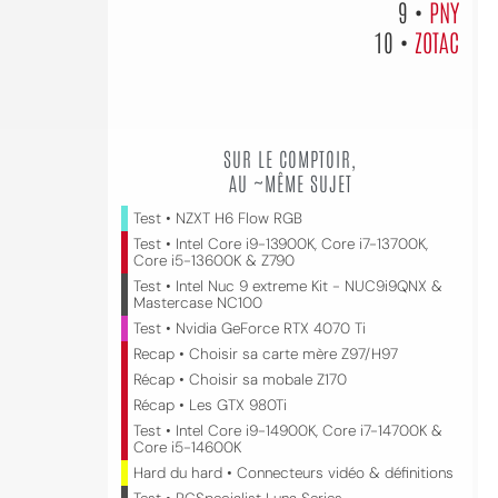
9 •
PNY
10 •
ZOTAC
SUR LE COMPTOIR,
AU ~MÊME SUJET
Test • NZXT H6 Flow RGB
Test • Intel Core i9-13900K, Core i7-13700K,
Core i5-13600K & Z790
Test • Intel Nuc 9 extreme Kit - NUC9i9QNX &
Mastercase NC100
Test • Nvidia GeForce RTX 4070 Ti
Recap • Choisir sa carte mère Z97/H97
Récap • Choisir sa mobale Z170
Récap • Les GTX 980Ti
Test • Intel Core i9-14900K, Core i7-14700K &
Core i5-14600K
Hard du hard • Connecteurs vidéo & définitions