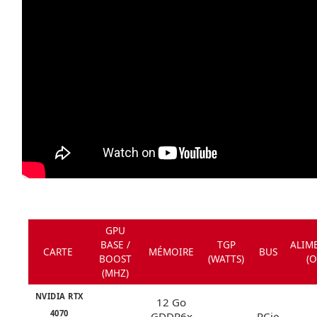
GPU
BASE /
TGP
ALIM
CARTE
MÉMOIRE
BUS
BOOST
(WATTS)
(
(MHZ)
NVIDIA RTX
12 Go
4070
GDDR6x
PCie