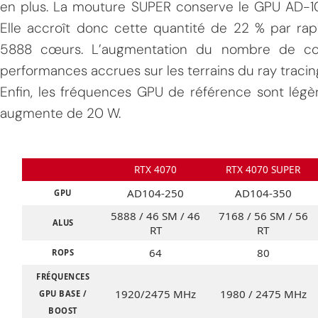
en plus. La mouture SUPER conserve le GPU AD-
Elle accroît donc cette quantité de 22 % par rap
5888 cœurs. L’augmentation du nombre de cœ
performances accrues sur les terrains du ray tracin
Enfin, les fréquences GPU de référence sont lég
augmente de 20 W.
MPT
RTX 4070
RTX 4070 SUPER
AD104-250
AD104-350
GPU
5888 / 46 SM / 46
7168 / 56 SM / 56
ALUS
RT
RT
64
80
ROPS
FRÉQUENCES
1920/2475 MHz
1980 / 2475 MHz
GPU BASE /
BOOST