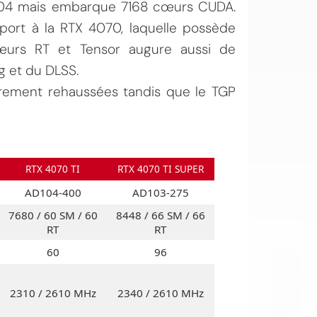
104 mais embarque 7168 cœurs CUDA.
port à la RTX 4070, laquelle possède
urs RT et Tensor augure aussi de
g et du DLSS.
èrement rehaussées tandis que le TGP
OI
RTX 4070 TI
RTX 4070 TI SUPER
AD104-400
AD103-275
7680 / 60 SM / 60
8448 / 66 SM / 66
RT
RT
60
96
2310 / 2610 MHz
2340 / 2610 MHz