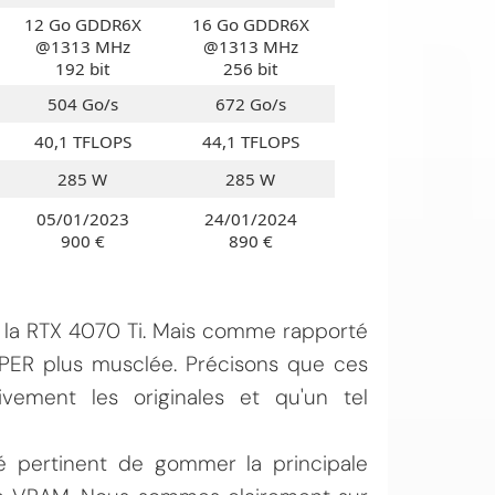
12 Go GDDR6X
16 Go GDDR6X
@1313 MHz
@1313 MHz
192 bit
256 bit
504 Go/s
672 Go/s
40,1 TFLOPS
44,1 TFLOPS
285 W
285 W
05/01/2023
24/01/2024
900 €
890 €
la RTX 4070 Ti. Mais comme rapporté
SUPER plus musclée. Précisons que ces
ivement les originales et qu'un tel
gé pertinent de gommer la principale