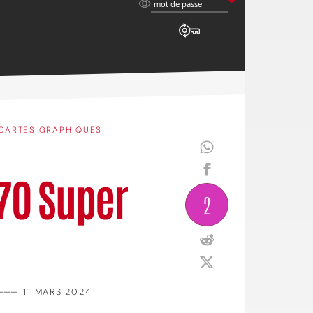
mot
mot de passe
de
passe
CARTES GRAPHIQUES
70 Super
2
———
11 MARS 2024