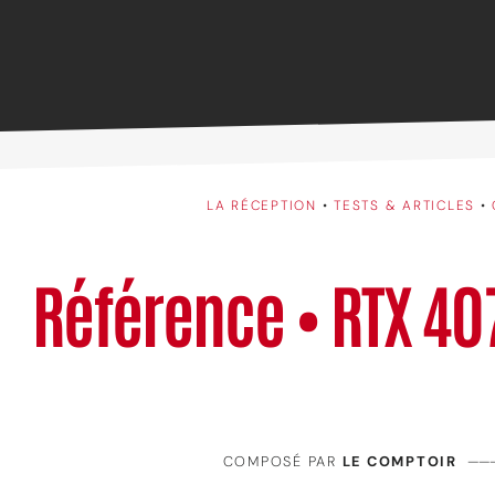
LA RÉCEPTION
•
TESTS & ARTICLES
•
Référence • RTX 40
COMPOSÉ PAR
LE COMPTOIR
——