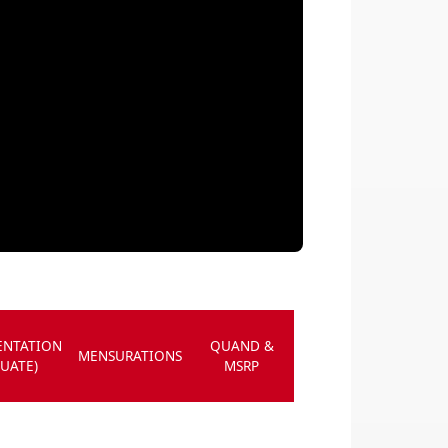
ENTATION
QUAND &
MENSURATIONS
OUATE)
MSRP