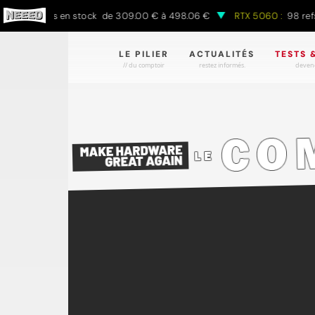
69 refs en stock de 309.00 € à 498.06 €
RTX 5060 :
98 refs en 
LE PILIER
ACTUALITÉS
TESTS 
// du comptoir
restez informés.
devene