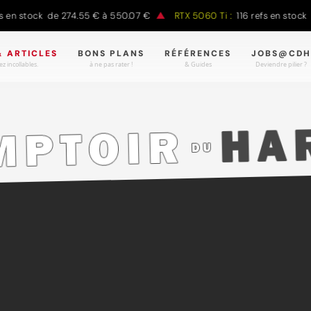
stock de 274.55 € à 550.07 €
RTX 5060 Ti :
116 refs en stock de 3
& ARTICLES
BONS PLANS
RÉFÉRENCES
JOBS@CDH
z incollables.
à ne pas rater !
& Guides
Deviendre pilier ?