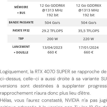
12 Go GDDR6X
12 Go GDDR6X
MÉMOIRE
@1313 MHz
@1313 MHz
+ BUS
192 bit
192 bit
504 Go/s
504 Go/s
BANDE PASSANTE
29.2 TFLOPS
35,5 TFLOPS
PATATE FP32
200 W
220 W
TBP
LANCEMENT
13/04/2023
17/01/2024
660 €
660 €
+ DOUILLE
Logiquement, la RTX 4070 SUPER se rapproche de 
ci-dessus, celle-ci a aussi droite à sa variante 
versions sont destinées à supplanter progress
rapprochement n'aura donc plus lieu d'être.
Hélas, vous l'aurez constasté, NVIDIA n’a pas ju