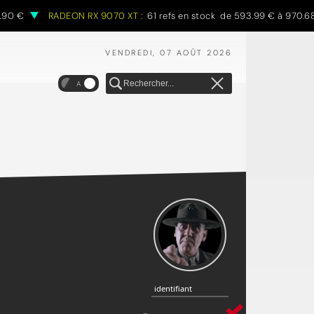
€
RADEON RX 9070 XT :
61 refs en stock de 593.99 € à 970.68 €
VENDREDI, 07 AOÛT 2026
A
identifiant
identifiant