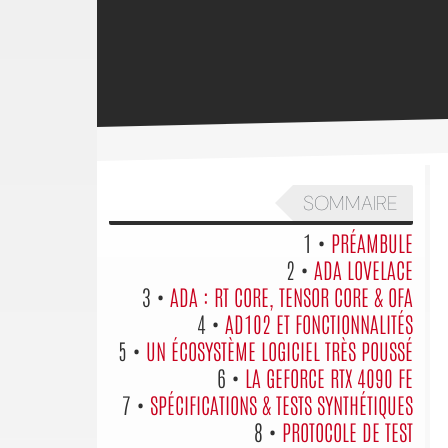
SOMMAIRE
1 •
PRÉAMBULE
2 •
ADA LOVELACE
3 •
ADA : RT CORE, TENSOR CORE & OFA
4 •
AD102 ET FONCTIONNALITÉS
5 •
UN ÉCOSYSTÈME LOGICIEL TRÈS POUSSÉ
6 •
LA GEFORCE RTX 4090 FE
7 •
SPÉCIFICATIONS & TESTS SYNTHÉTIQUES
8 •
PROTOCOLE DE TEST