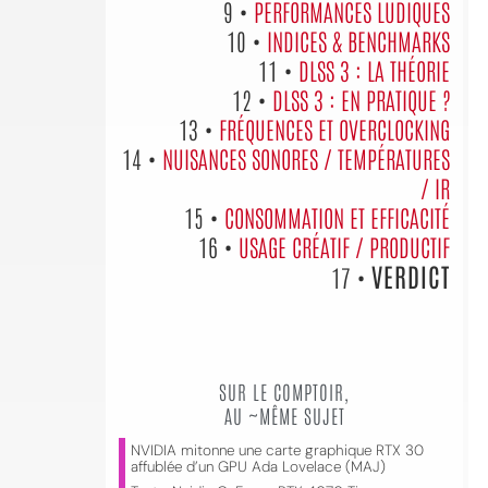
9 •
PERFORMANCES LUDIQUES
10 •
INDICES & BENCHMARKS
11 •
DLSS 3 : LA THÉORIE
12 •
DLSS 3 : EN PRATIQUE ?
13 •
FRÉQUENCES ET OVERCLOCKING
14 •
NUISANCES SONORES / TEMPÉRATURES
/ IR
15 •
CONSOMMATION ET EFFICACITÉ
16 •
USAGE CRÉATIF / PRODUCTIF
VERDICT
17 •
SUR LE COMPTOIR,
AU ~MÊME SUJET
NVIDIA mitonne une carte graphique RTX 30
affublée d’un GPU Ada Lovelace (MAJ)