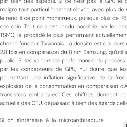
par bien des aspects. Si ce n'est pas le GPU le p
malgré tout particulièrement élevée, avec plus de
le rend à ce point monstrueux, puisque plus de 76 M
son sein. Tout cela est rendu possible par le re
TSMC, le procédé le plus performant actuellemen
chez le fondeur Taïwanais. La densité est d'ailleur
2,8 fois en comparaison du 8 nm Samsung, qu'utili
MPT
public. Si les valeurs de performance du proces
par les concepteurs de GPU, nul doute que les g
permettant une inflation significative de la fr
explosion de la consommation en comparaison d'Am
transistors embarqués. Ces chiffres donnent le 
actuelle des GPU, dépassant à bien des égards cell
Si on s'intéresse à la microarchitecture