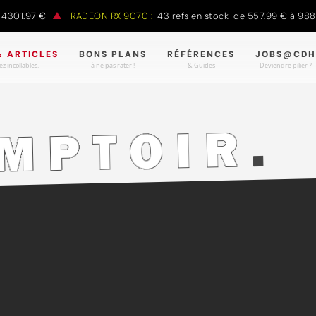
.97 €
RADEON RX 9070 :
43 refs en stock de 557.99 € à 988.90 
& ARTICLES
BONS PLANS
RÉFÉRENCES
JOBS@CDH
z incollables.
à ne pas rater !
& Guides
Deviendre pilier ?