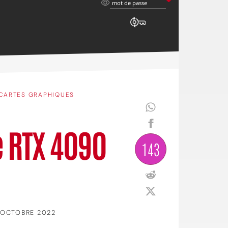
mot
mot de passe
de
passe
CARTES GRAPHIQUES
e RTX 4090
143
1 OCTOBRE 2022