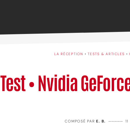
LA RÉCEPTION
•
TESTS & ARTICLES
•
Test • Nvidia GeForc
COMPOSÉ PAR
E. B.
—————
1