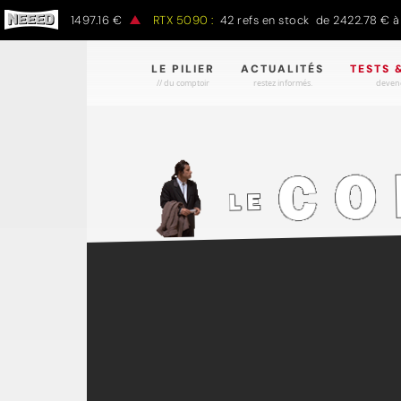
00 € à 1497.16 €
RTX 5090 :
42 refs en stock de 2422.78 € à 4301
LE PILIER
ACTUALITÉS
TESTS 
// du comptoir
restez informés.
devene