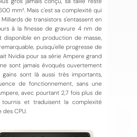
lus gros jamais conçu, sa taille reste
 600 mm². Mais c'est sa complexité qui
illiards de transistors s'entassent en
cours à la finesse de gravure 4 nm de
t disponible en production de masse,
s remarquable, puisqu'elle progresse de
sait Nvidia pour sa série Ampere grand
OI
s ne sont jamais évoqués ouvertement
ains sont là aussi très importants,
équence de fonctionnement, sans une
pere, avec pourtant 2,7 fois plus de
tournis et traduisent la complexité
e des CPU.