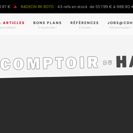
€
RADEON RX 9070 :
43 refs en stock de 557.99 € à 988.90 €
& ARTICLES
BONS PLANS
RÉFÉRENCES
JOBS@CDH
z incollables.
à ne pas rater !
& Guides
Deviendre pilier ?