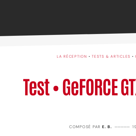
LA RÉCEPTION
•
TESTS & ARTICLES
•
Test • GeFORCE G
COMPOSÉ PAR
E. B.
—————
1