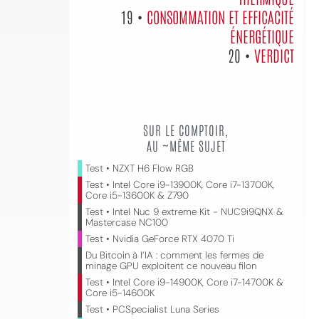
19 •
CONSOMMATION ET EFFICACITÉ
ÉNERGÉTIQUE
20 •
VERDICT
SUR LE COMPTOIR,
AU ~MÊME SUJET
Test • NZXT H6 Flow RGB
Test • Intel Core i9-13900K, Core i7-13700K,
Core i5-13600K & Z790
Test • Intel Nuc 9 extreme Kit - NUC9i9QNX &
Mastercase NC100
Test • Nvidia GeForce RTX 4070 Ti
Du Bitcoin à l’IA : comment les fermes de
minage GPU exploitent ce nouveau filon
Test • Intel Core i9-14900K, Core i7-14700K &
Core i5-14600K
Test • PCSpecialist Luna Series