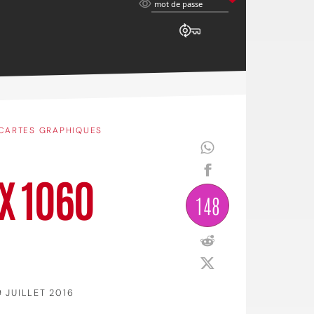
mot
mot de passe
de
passe
CARTES GRAPHIQUES
TX 1060
148
9 JUILLET 2016