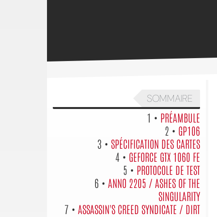
SOMMAIRE
1 •
PRÉAMBULE
2 •
GP106
3 •
SPÉCIFICATION DES CARTES
4 •
GEFORCE GTX 1060 FE
5 •
PROTOCOLE DE TEST
6 •
ANNO 2205 / ASHES OF THE
SINGULARITY
7 •
ASSASSIN'S CREED SYNDICATE / DIRT