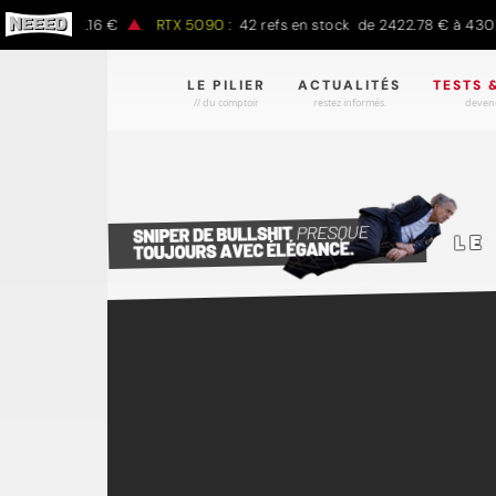
 à 1497.16 €
RTX 5090 :
42 refs en stock de 2422.78 € à 4301.97 
LE PILIER
ACTUALITÉS
TESTS 
// du comptoir
restez informés.
devene