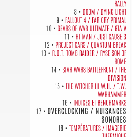
RALLY
8 •
DOOM / DYING LIGHT
9 •
FALLOUT 4 / FAR CRY PRIMAL
10 •
GEARS OF WAR ULTIMATE / GTA V
11 •
HITMAN / JUST CAUSE 3
12 •
PROJECT CARS / QUANTUM BREAK
13 •
R.O.T. TOMB RAIDER / RYSE SON OF
ROME
14 •
STAR WARS BATTLEFRONT / THE
DIVISION
15 •
THE WITCHER III W.H. / T.W.
WARHAMMER
16 •
INDICES ET BENCHMARKS
OVERCLOCKING / NUISANCES
17 •
SONORES
18 •
TEMPÉRATURES / IMAGERIE
THERMIQUE