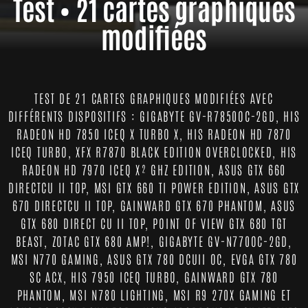
Test • 21 cartes graphiques
modifiées
TEST DE 21 CARTES GRAPHIQUES MODIFIÉES AVEC
DIFFÉRENTS DISPOSITIFS : GIGABYTE GV-R7850OC-2GD, HIS
RADEON HD 7850 ICEQ X TURBO X, HIS RADEON HD 7870
ICEQ TURBO, XFX R7870 BLACK EDITION OVERCLOCKED, HIS
RADEON HD 7970 ICEQ X² GHZ EDITION, ASUS GTX 660
DIRECTCU II TOP, MSI GTX 660 TI POWER EDITION, ASUS GTX
670 DIRECTCU II TOP, GAINWARD GTX 670 PHANTOM, ASUS
GTX 680 DIRECT CU II TOP, POINT OF VIEW GTX 680 TGT
BEAST, ZOTAC GTX 680 AMP!, GIGABYTE GV-N770OC-2GD,
MSI N770 GAMING, ASUS GTX 780 DCUII OC, EVGA GTX 780
SC ACX, HIS 7950 ICEQ TURBO, GAINWARD GTX 780
PHANTOM, MSI N780 LIGHTING, MSI R9 270X GAMING ET