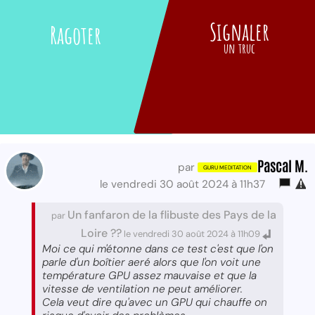
Signaler
Ragoter
un truc
Pascal M.
par
le vendredi 30 août 2024 à 11h37
Un fanfaron de la flibuste des Pays de la
par
Loire ??
le vendredi 30 août 2024 à 11h09
Moi ce qui m'étonne dans ce test c'est que l'on
parle d'un boîtier aeré alors que l'on voit une
température GPU assez mauvaise et que la
vitesse de ventilation ne peut améliorer.
Cela veut dire qu'avec un GPU qui chauffe on