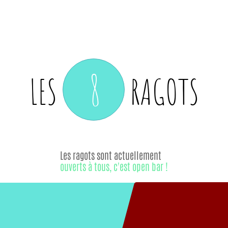
8
LES
RAGOTS
Les ragots sont actuellement
ouverts à tous, c'est open bar !