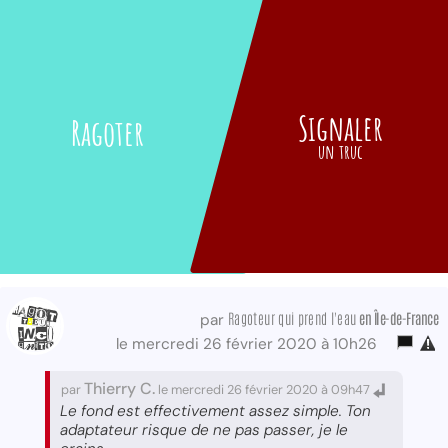
Signaler
Ragoter
un truc
Ragoteur qui prend l'eau
en Île-de-France
par
le mercredi 26 février 2020 à 10h26
Thierry C.
par
le mercredi 26 février 2020 à 09h47
Le fond est effectivement assez simple. Ton
adaptateur risque de ne pas passer, je le