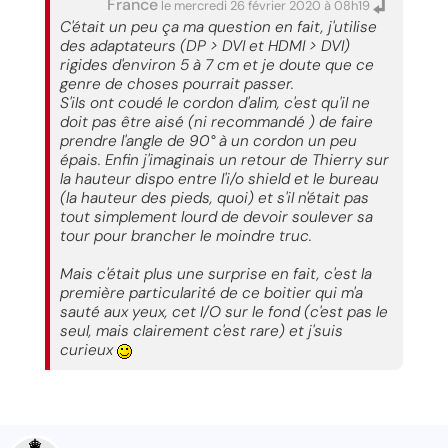
France
le mercredi 26 février 2020 à 08h19
C'était un peu ça ma question en fait, j'utilise
des adaptateurs (DP > DVI et HDMI > DVI)
rigides d'environ 5 à 7 cm et je doute que ce
genre de choses pourrait passer.
S'ils ont coudé le cordon d'alim, c'est qu'il ne
doit pas être aisé (ni recommandé ) de faire
prendre l'angle de 90° à un cordon un peu
épais. Enfin j'imaginais un retour de Thierry sur
la hauteur dispo entre l'i/o shield et le bureau
(la hauteur des pieds, quoi) et s'il n'était pas
tout simplement lourd de devoir soulever sa
tour pour brancher le moindre truc.
Mais c'était plus une surprise en fait, c'est la
première particularité de ce boitier qui m'a
sauté aux yeux, cet I/O sur le fond (c'est pas le
seul, mais clairement c'est rare) et j'suis
curieux