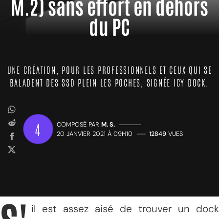
M.2) sans effort en dehors
du PC
UNE CRÉATION, POUR LES PROFESSIONNELS ET CEUX QUI SE
BALADENT DES SSD PLEIN LES POCHES, SIGNÉE ICY DOCK.
4
COMPOSÉ PAR
M. S.
—————
20 JANVIER 2021 À 09H10
——
12849
VUES
il est assez aisé de trouver un dock