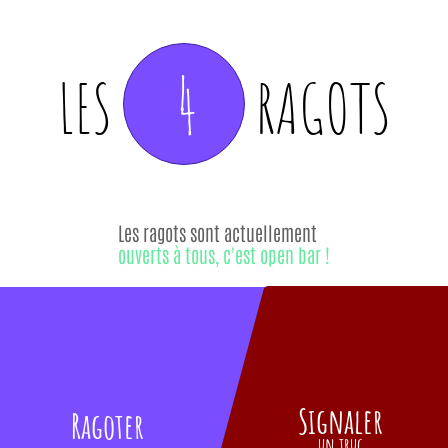
4
LES
RAGOTS
Les ragots sont actuellement
ouverts à tous, c'est open bar !
Signaler
Ragoter
un truc