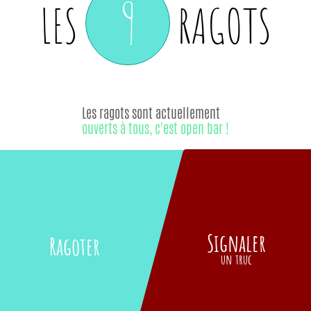
9
LES
RAGOTS
Les ragots sont actuellement
ouverts à tous, c'est open bar !
Signaler
Ragoter
un truc