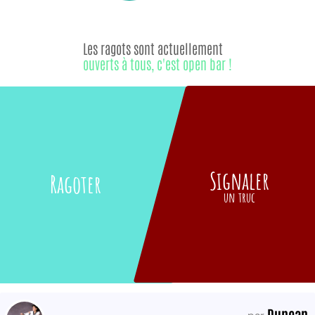
Les ragots sont actuellement
ouverts à tous, c'est open bar !
Signaler
Ragoter
un truc
Duncan