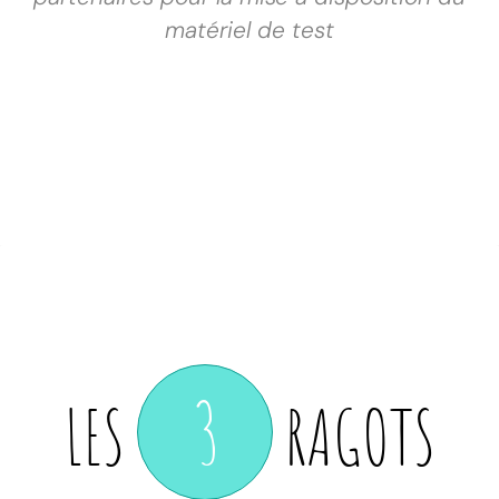
matériel de test
3
LES
RAGOTS