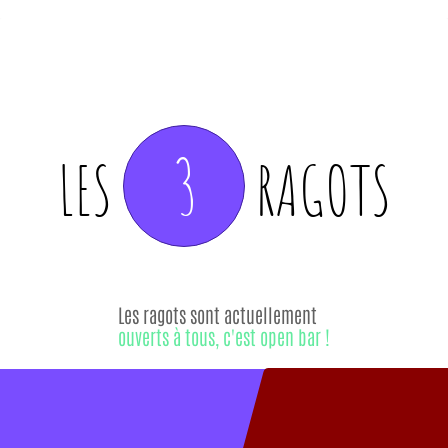
3
LES
RAGOTS
Les ragots sont actuellement
ouverts à tous, c'est open bar !