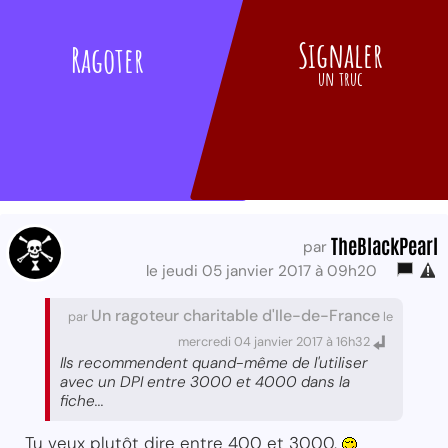
Signaler
Ragoter
un truc
TheBlackPearl
par
le jeudi 05 janvier 2017 à 09h20
Un ragoteur charitable d'Ile-de-France
par
le
mercredi 04 janvier 2017 à 16h32
Ils recommendent quand-même de l'utiliser
avec un DPI entre 3000 et 4000 dans la
fiche...
Tu veux plutôt dire entre 400 et 3000.