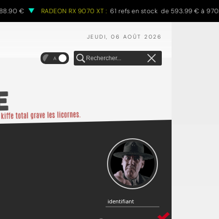
 €
RADEON RX 9070 XT :
61 refs en stock de 593.99 € à 970.68 €
JEUDI, 06 AOÛT 2026
A
identifiant
identifiant