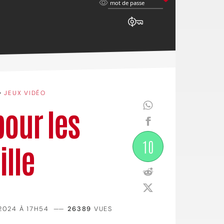
mot
mot de passe
de
passe
•
JEUX VIDÉO
pour les
10
ille
2024 À 17H54
——
26389
VUES