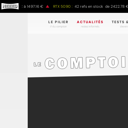
7.00 € à 1497.16 €
RTX 5090 :
42 refs en stock de 2422.78 € à 43
LE PILIER
ACTUALITÉS
TESTS 
// du comptoir
restez informés.
devene