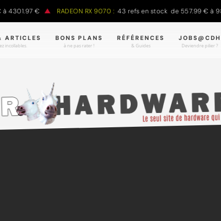
01.97 €
RADEON RX 9070 :
43 refs en stock de 557.99 € à 988.90
& ARTICLES
BONS PLANS
RÉFÉRENCES
JOBS@CDH
z incollables.
à ne pas rater !
& Guides
Deviendre pilier ?