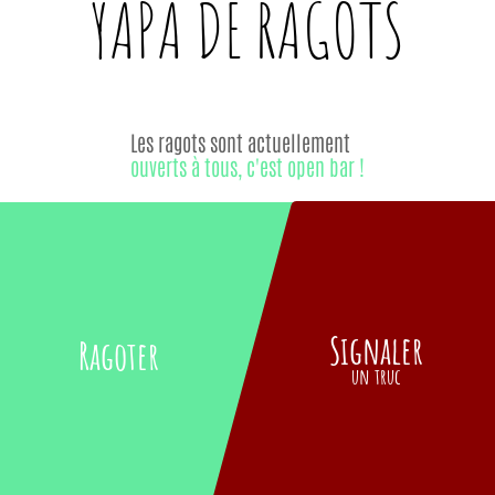
YAPA DE
RAGOTS
Les ragots sont actuellement
ouverts à tous, c'est open bar !
Signaler
Ragoter
un truc