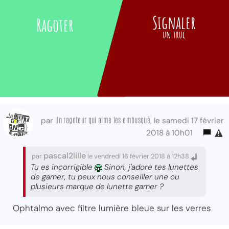
Signaler
Ragoter
un truc
Un ragoteur qui aime les embusqué
par
, le samedi 17 février
2018 à 10h01
pascal2lille
par
le vendredi 16 février 2018 à 12h38
Tu es incorrigible
Sinon, j'adore tes lunettes
de gamer, tu peux nous conseiller une ou
plusieurs marque de lunette gamer ?
Ophtalmo avec filtre lumière bleue sur les verres