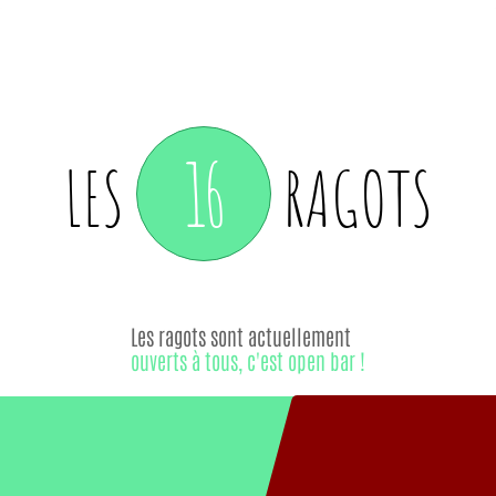
16
LES
RAGOTS
Les ragots sont actuellement
ouverts à tous, c'est open bar !