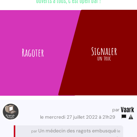
ouverts à tous, c'est open bar !
Signaler
Ragoter
un truc
Vaark
par
le mercredi 27 juillet 2022 à 21h29
Un médecin des ragots embusqué
par
le