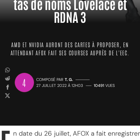
tas de noms Lovelace et
RDNA 3
AMD ET NVIDIA AURONT DES CARTES À PROPOSER, EN
ATTENDANT AFOX FAIT SES COURSES AUPRÈS DE L'EEC.
4
COMPOSÉ PAR
T. G.
—————
27 JUILLET 2022 À 12H03
——
10491
VUES
n date du 26 juillet, AFOX a fait enregistrer