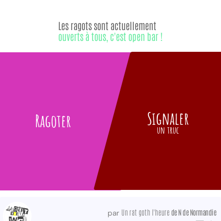
Les ragots sont actuellement
ouverts à tous, c'est open bar !
Signaler
Ragoter
un truc
Un rat goth l'heure
de N de Normandie
par