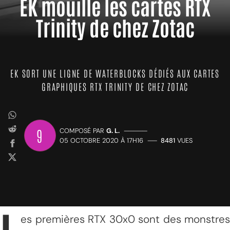
EK mouille les cartes RTX
Trinity de chez Zotac
EK SORT UNE LIGNE DE WATERBLOCKS DÉDIÉS AUX CARTES
GRAPHIQUES RTX TRINITY DE CHEZ ZOTAC
9
COMPOSÉ PAR
G. L.
—————
05 OCTOBRE 2020 À 17H16
——
8481
VUES
es premières RTX 30x0 sont des monstres