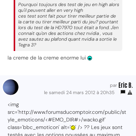
Pourquoi toujours des test de jeu en high alors
qu'il peuvent aller en very high
ces test sont fait pour tirer meilleur partie de
la carte ou tirer meilleur parti du jeu? pourtant
lors du test de la HD7970 tout était a fond. J'en
connait qu'on des actions chez nvidia , vous
avez sautez au plafond quant nvidia a sortie le
Tegra 3?
la creme de la creme enorme lui
Eric B.
par
le samedi 24 mars 2012 à 20h35
<img
src='http://www.forumsducomptoir.com/public/st
yle_emoticons/<#EMO_DIR#>/wacko.gif'
class='bbc_emoticon' alt='
' /> ?? Les jeux sont
testés avec les options poussées au maximum,