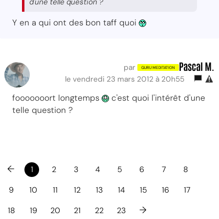
d'une telle question ?
Y en a qui ont des bon taff quoi
Pascal M.
par
le vendredi 23 mars 2012 à 20h55
fooooooort longtemps
c'est quoi l'intérêt d'une
telle question ?
←
1
2
3
4
5
6
7
8
9
10
11
12
13
14
15
16
17
→
18
19
20
21
22
23