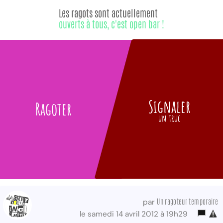
Les ragots sont actuellement
ouverts à tous, c'est open bar !
Signaler
Ragoter
un truc
Un ragoteur temporaire
par
le samedi 14 avril 2012 à 19h29