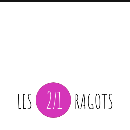
271
LES
RAGOTS