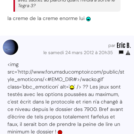
avez sautez au plafond quant nvidia a sortie le
Tegra 3?
la creme de la creme enorme lui
Eric B.
par
le samedi 24 mars 2012 à 20h35
<img
src='http://www.forumsducomptoir.com/public/st
yle_emoticons/<#EMO_DIR#>/wacko.gif'
class='bbc_emoticon' alt='
' /> ?? Les jeux sont
testés avec les options poussées au maximum,
c'est écrit dans le protocole et rien n'a changé à
ce niveau depuis le dossier des 7900. Bref avant
d'écrire de tels propos totalement farfelus et
faux, il serait bon de prendre la peine de lire un
minimum le dossier !