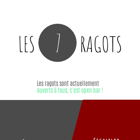
7
LES
RAGOTS
Les ragots sont actuellement
ouverts à tous, c'est open bar !