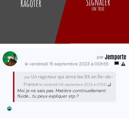
Signaler
Ragoter
un truc
Jemporte
par
le vendredi 15 septembre 2023 à 00h55
Un ragoteur qui aime les BX en Île-de-
par
France
le vendredi 08 septembre 2023 à 07h31
Moi je ne sais pas. Matière continuellement
fluide... tu peux expliquer stp ?