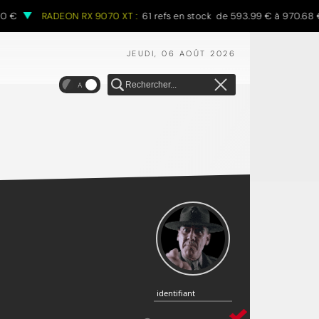
RADEON RX 9070 XT :
61 refs en stock de 593.99 € à 970.68 €
JEUDI, 06 AOÛT 2026
A
identifiant
identifiant