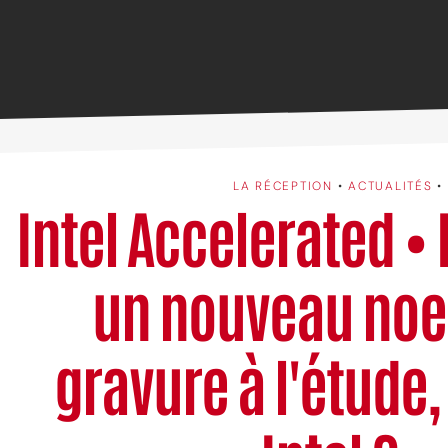
LA RÉCEPTION
•
ACTUALITÉS
•
Intel Accelerated • 
un nouveau noe
gravure à l'étude,