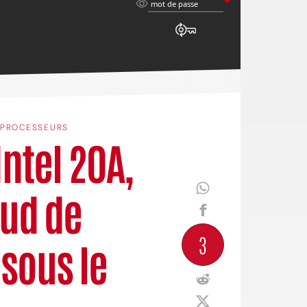
mot
mot de passe
de
passe
PROCESSEURS
Intel 20A,
ud de
3
 sous le