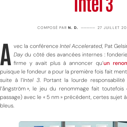
Intel 3
COMPOSÉ PAR
N. D.
—————
27 JUILLET 20
A
vec la conférence
Intel Accelerated
, Pat Gels
Day
du côté des avancées internes : fonderie
firme y avait plus à annoncer qu’
un reno
puisque le fondeur a pour la première fois fait me
suite à l’
Intel
3
. Portant la lourde responsabilité
l’ångström », le jeu du renommage fait toutefoi
passage) avec le « 5 nm » précédent, certes sujet
bleus.