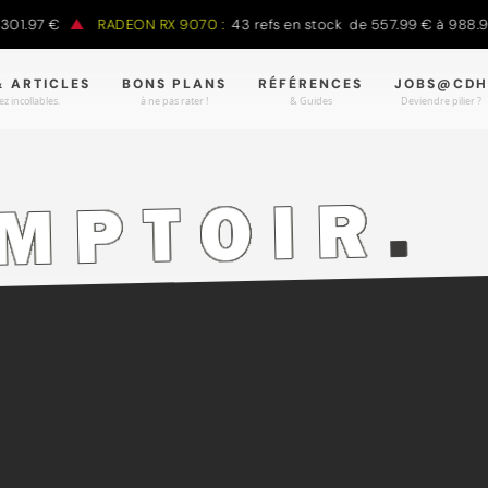
7 €
RADEON RX 9070 :
43 refs en stock de 557.99 € à 988.90 €
& ARTICLES
BONS PLANS
RÉFÉRENCES
JOBS@CDH
z incollables.
à ne pas rater !
& Guides
Deviendre pilier ?