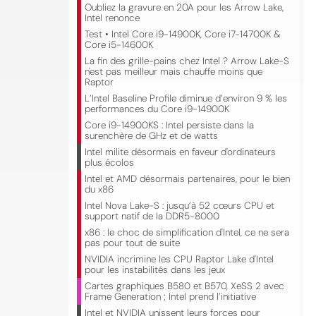
Oubliez la gravure en 20A pour les Arrow Lake,
Intel renonce
Test • Intel Core i9-14900K, Core i7-14700K &
Core i5-14600K
La fin des grille-pains chez Intel ? Arrow Lake-S
n'est pas meilleur mais chauffe moins que
Raptor
L’Intel Baseline Profile diminue d’environ 9 % les
performances du Core i9-14900K
Core i9-14900KS : Intel persiste dans la
surenchère de GHz et de watts
Intel milite désormais en faveur d'ordinateurs
plus écolos
Intel et AMD désormais partenaires, pour le bien
du x86
Intel Nova Lake-S : jusqu’à 52 cœurs CPU et
support natif de la DDR5-8000
x86 : le choc de simplification d'Intel, ce ne sera
pas pour tout de suite
NVIDIA incrimine les CPU Raptor Lake d'Intel
pour les instabilités dans les jeux
Cartes graphiques B580 et B570, XeSS 2 avec
Frame Generation ; Intel prend l’initiative
Intel et NVIDIA unissent leurs forces pour