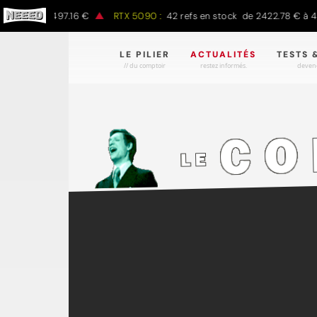
 € à 1497.16 €
RTX 5090 :
42 refs en stock de 2422.78 € à 4301.9
LE PILIER
ACTUALITÉS
TESTS 
// du comptoir
restez informés.
devene