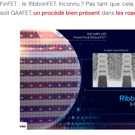
FinFET : le RibbonFET. Inconnu ? Pas tant que cela, 
soit GAAFET,
un procédé bien présent
dans
les ro
MPT