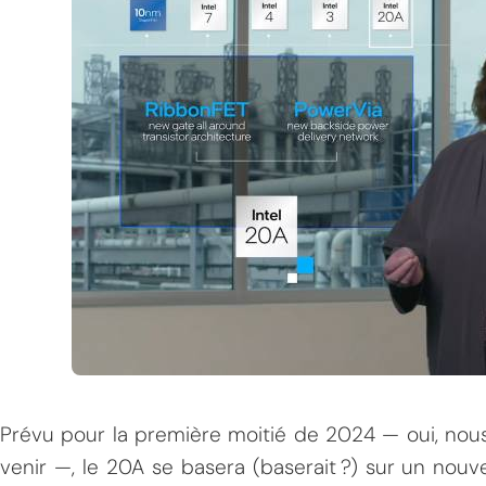
Prévu pour la première moitié de 2024 — oui, nous
venir —, le 20A se basera (baserait ?) sur un nouve