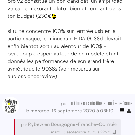
pro v2 constitue un bon candidat: un ampli/dac
versatile mesurant plutôt bien et rentrant dans
ton budget (230€
si tu te concentre 100% sur l'entrée usb et la
sortie casque, le minuscule E1DA 9038d devrait
enfin bientôt sortir au alentour de 100$ -
beaucoup d'espoir autour de ce modèle étant
donnés les performances de son grand frère
symétrique le 9038s (voir mesures sur
audiosciencereview)
Un Linuxien antédiluvien
en Île-de-France
par
le mercredi 16 septembre 2020 à 08h10
Rybew en Bourgogne-Franche-Comté
par
le
mardi 15 septembre 2020 à 22h20