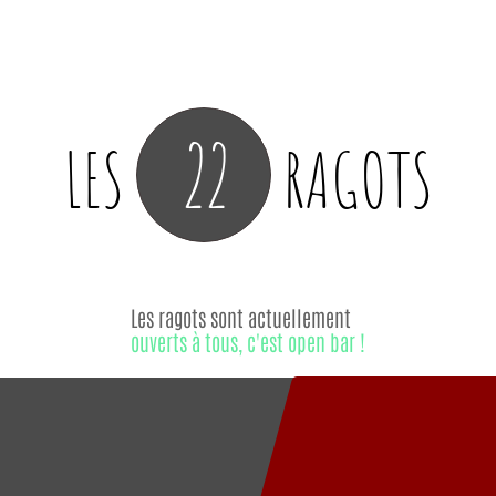
22
LES
RAGOTS
Les ragots sont actuellement
ouverts à tous, c'est open bar !