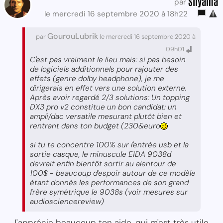
Siiyama
par
le mercredi 16 septembre 2020 à 18h22
GourouLubrik
par
le mercredi 16 septembre 2020 à
09h01
C'est pas vraiment le lieu mais: si pas besoin
de logiciels additionnels pour rajouter des
effets (genre dolby headphone), je me
dirigerais en effet vers une solution externe.
Après avoir regardé 2/3 solutions: Un topping
DX3 pro v2 constitue un bon candidat: un
ampli/dac versatile mesurant plutôt bien et
rentrant dans ton budget (230&euro
si tu te concentre 100% sur l'entrée usb et la
sortie casque, le minuscule E1DA 9038d
devrait enfin bientôt sortir au alentour de
100$ - beaucoup d'espoir autour de ce modèle
étant donnés les performances de son grand
frère symétrique le 9038s (voir mesures sur
audiosciencereview)
J'apprécie beaucoup ton aide, qui m'est très utile,