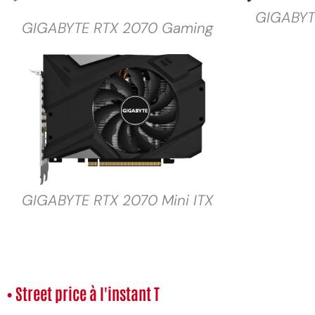
GIGABYT
GIGABYTE RTX 2070 Gaming
GIGABYTE RTX 2070 Mini ITX
• Street price à l'instant T