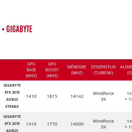
• GIGABYTE
GPU
GPU
MÉMOIRE
DISSIPATEUR
ALIM
BASE
BOOST
(MHZ)
(TURBINE)
(O
(MHZ)
(MHZ)
GIGABYTE
RTX 2070
Windforce
1x
1410
1815
14142
3X
+ 1
AORUS
XTREME
GIGABYTE
Windforce
1x
1410
1770
14000
RTX 2070
3X
+ 1
AORUS