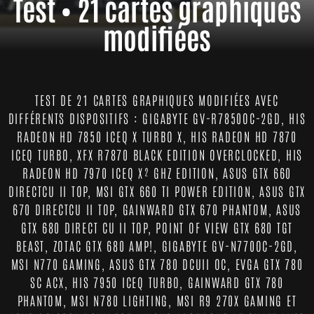
Test • 21 cartes graphiques
modifiées
TEST DE 21 CARTES GRAPHIQUES MODIFIÉES AVEC
DIFFÉRENTS DISPOSITIFS : GIGABYTE GV-R7850OC-2GD, HIS
RADEON HD 7850 ICEQ X TURBO X, HIS RADEON HD 7870
ICEQ TURBO, XFX R7870 BLACK EDITION OVERCLOCKED, HIS
RADEON HD 7970 ICEQ X² GHZ EDITION, ASUS GTX 660
DIRECTCU II TOP, MSI GTX 660 TI POWER EDITION, ASUS GTX
670 DIRECTCU II TOP, GAINWARD GTX 670 PHANTOM, ASUS
GTX 680 DIRECT CU II TOP, POINT OF VIEW GTX 680 TGT
BEAST, ZOTAC GTX 680 AMP!, GIGABYTE GV-N770OC-2GD,
MSI N770 GAMING, ASUS GTX 780 DCUII OC, EVGA GTX 780
SC ACX, HIS 7950 ICEQ TURBO, GAINWARD GTX 780
PHANTOM, MSI N780 LIGHTING, MSI R9 270X GAMING ET