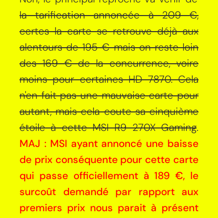
la tarification annoncée à 209 €,
certes la carte se retrouve déjà aux
alentours de 195 € mais on reste loin
des 169 € de la concurrence, voire
moins pour certaines HD 7870. Cela
n'en fait pas une mauvaise carte pour
autant, mais cela coute sa cinquième
étoile à cette MSI R9 270X Gaming
.
MAJ : MSI ayant annoncé une baisse
de prix conséquente pour cette carte
qui passe officiellement à 189 €, le
surcoût demandé par rapport aux
premiers prix nous parait à présent