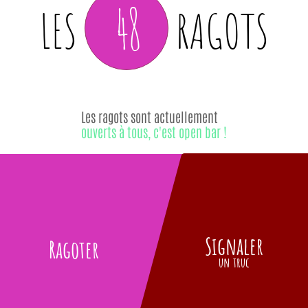
48
LES
RAGOTS
Les ragots sont actuellement
ouverts à tous, c'est open bar !
Signaler
Ragoter
un truc