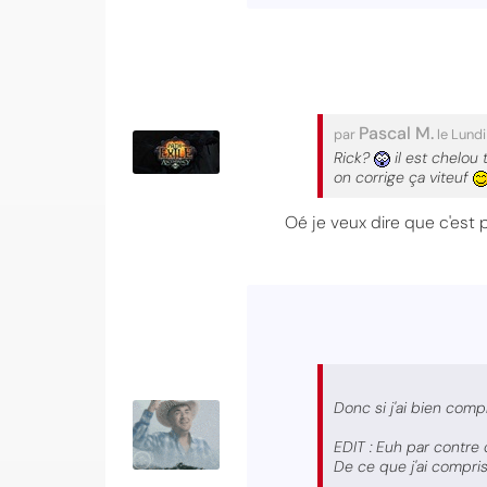
Pascal M.
par
le Lund
Rick?
il est chelou
on corrige ça viteuf
Oé je veux dire que c'est p
Donc si j'ai bien com
EDIT : Euh par contre 
De ce que j'ai compris 