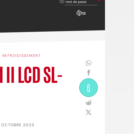
mot
mot de passe
de
passe
•
REFROIDISSEMENT
 II LCD SL-
6
 OCTOBRE 2023