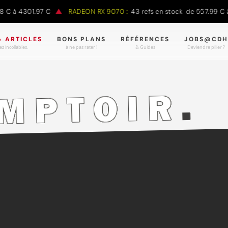
€ à 4301.97 €
RADEON RX 9070 :
43 refs en stock de 557.99 € à
& ARTICLES
BONS PLANS
RÉFÉRENCES
JOBS@CDH
z incollables.
à ne pas rater !
& Guides
Deviendre pilier ?