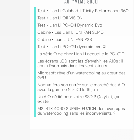
AU ~MÊME SUJET
Test • Lian Li Galahad II Trinity Performance 360
Test • Lian Li O11 VISION
Test • Lian Li PC-O11 Dynamic Evo
Cabine • Les Lian Li UNI FAN SL140
Cabine • Lian LI UNI FAN P28
Test • Lian Li PC-O11 dynamic evo XL
La série O de chez Lian Li accueille le PC-O10
Les écrans LCD sont las d'envahir les AIOs : il
sont désormais dans les ventilateurs !
Microsoft rêve d’un watercooling au cœur des
GPU
Noctua fera son entrée sur le marché des AIO
avec la gamme NL-LC1 le 16 juin
Un AIO dédié pour votre SSD ? Ça y'est, ça
existe !
MSI RTX 4090 SUPRIM FUZION : les avantages
du watercooling sans les inconvénients ?