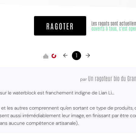
Les ragots sont actuelle
RAGOTER
ouverts à tous, c'est ope
←
1
→
Un ragoteur bio du Gran
par
sur le waterblock est franchement indigne de Lian Li...
et les autres comprennent qu'en sortant ce type de produits, ce
ssent aussi irrémédiablement leur image, en finissant par être c
é sans aucune compétence artisanale).