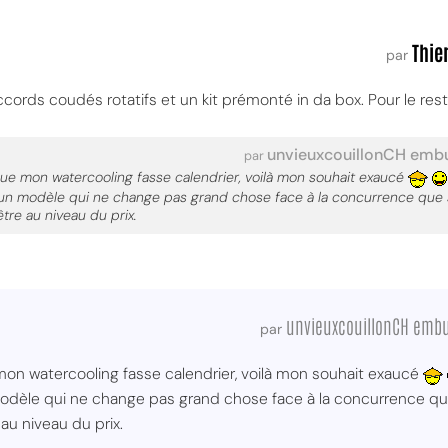
Thier
par
rds coudés rotatifs et un kit prémonté in da box. Pour le rest
unvieuxcouillonCH emb
par
 que mon watercooling fasse calendrier, voilà mon souhait exaucé
un modèle qui ne change pas grand chose face à la concurrence que son
re au niveau du prix.
unvieuxcouillonCH emb
par
 mon watercooling fasse calendrier, voilà mon souhait exaucé
odèle qui ne change pas grand chose face à la concurrence que 
u niveau du prix.