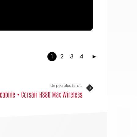
1
2
3
4
►
OI
Un peu plus tard ...
cabine • Corsair HS80 Max Wireless