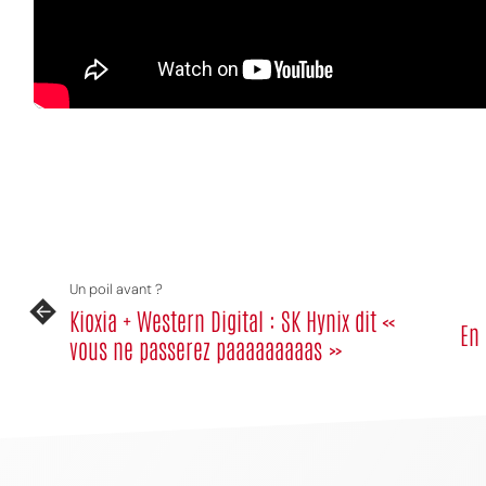
MPT
Un poil avant ?
Kioxia + Western Digital : SK Hynix dit «
En 
vous ne passerez paaaaaaaaas »