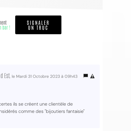
ment
SIGNALER
n bar !
UN TRUC
d Est
, le Mardi 31 Octobre 2023 à 09h43
rtes ils se créent une clientèle de
onsidérés comme des "bijoutiers fantaisie"