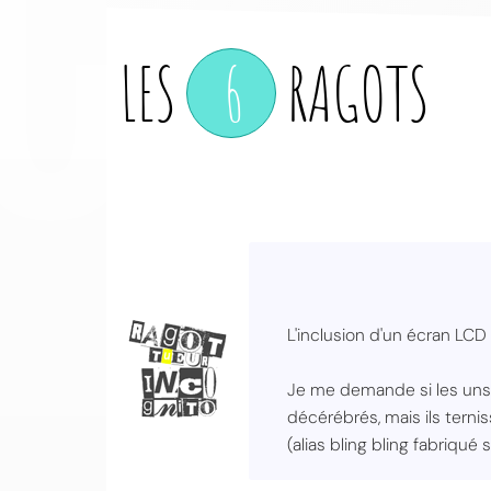
LES
6
RAGOTS
L'inclusion d'un écran LCD 
Je me demande si les uns 
décérébrés, mais ils terni
(alias bling bling fabriqu