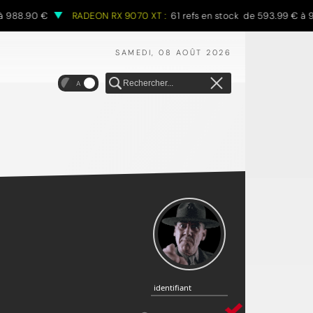
 988.90 €
RADEON RX 9070 XT :
61 refs en stock de 593.99 € à 97
SAMEDI, 08 AOÛT 2026
A
identifiant
identifiant