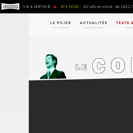
k de 797.00 € à 1497.16 €
RTX 5090 :
42 refs en stock de 2422.78 
LE PILIER
ACTUALITÉS
TESTS 
// du comptoir
restez informés.
devene