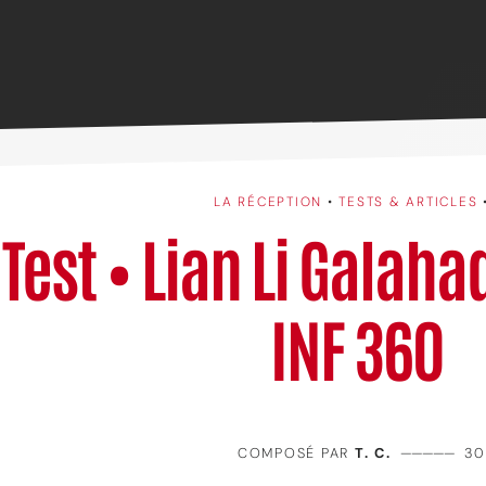
LA RÉCEPTION
•
TESTS & ARTICLES
Test • Lian Li Galahad
INF 360
COMPOSÉ PAR
T. C.
—————
30