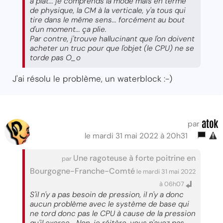
à plat... je comprends la mode mais en terme
de physique, la CM à la verticale, y'a tous qui
tire dans le même sens... forcément au bout
d'un moment... ça plie.
Par contre, j'trouve hallucinant que l'on doivent
acheter un truc pour que l'objet (le CPU) ne se
torde pas O_o
J'ai résolu le problème, un waterblock :-)
atok
par
le mardi 31 mai 2022 à 20h31
Une ragoteuse à forte poitrine en
par
Bourgogne-Franche-Comté
le mardi 31 mai 2022
à 06h07
S'il n'y a pas besoin de pression, il n'y a donc
aucun problème avec le système de base qui
ne tord donc pas le CPU à cause de la pression
qu'il exerce... Non, je réitère, vous n'avez pas