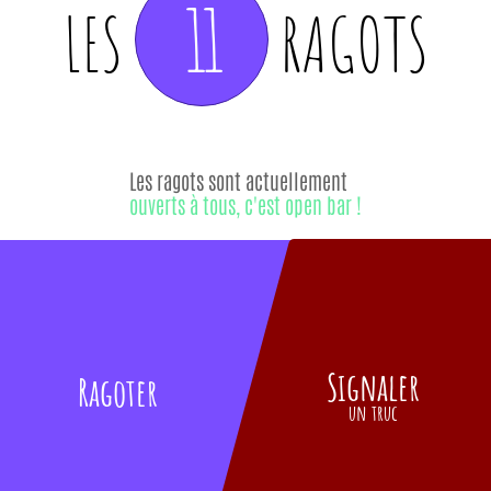
11
LES
RAGOTS
Les ragots sont actuellement
ouverts à tous, c'est open bar !
Signaler
Ragoter
un truc