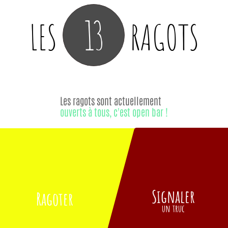
13
LES
RAGOTS
Les ragots sont actuellement
ouverts à tous, c'est open bar !
Signaler
Ragoter
un truc