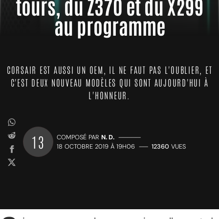
tours, du Z370 et du X299
au programme
CORSAIR EST AUSSI UN OEM, IL NE FAUT PAS L'OUBLIER, ET
C'EST DEUX NOUVEAU MODÈLES QUI SONT AUJOURD'HUI À
L'HONNEUR.
13
COMPOSÉ PAR
N. D.
—————
18 OCTOBRE 2019 À 19H06
——
12360
VUES