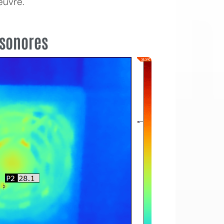
euvre.
 sonores