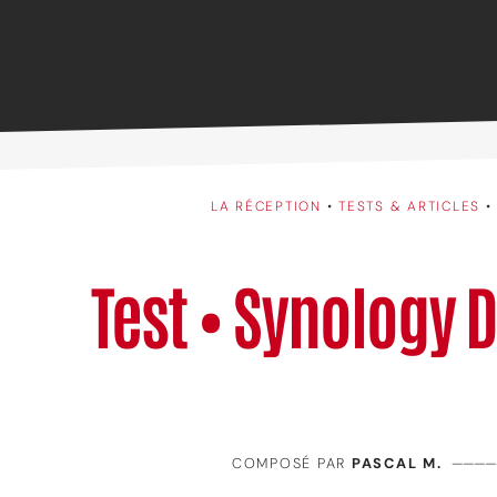
LA RÉCEPTION
•
TESTS & ARTICLES
Test • Synology 
COMPOSÉ PAR
PASCAL M.
————