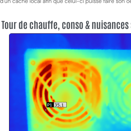
d'un cache local afin que celui-ci puisse faire son o
Tour de chauffe, conso & nuisances