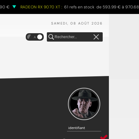
RADEON RX 9070 XT :
61 refs en stock de 593.99 € à 970.68 €
SAMEDI, 08 AOÛT 2026
A
identifiant
identifiant