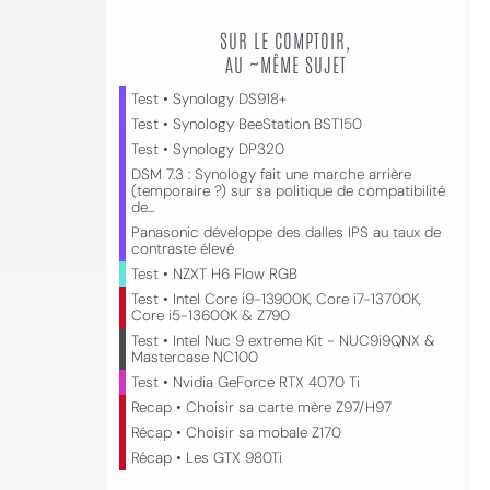
SUR LE COMPTOIR,
AU ~MÊME SUJET
Test • Synology DS918+
Test • Synology BeeStation BST150
Test • Synology DP320
DSM 7.3 : Synology fait une marche arrière
(temporaire ?) sur sa politique de compatibilité
de...
Panasonic développe des dalles IPS au taux de
contraste élevé
Test • NZXT H6 Flow RGB
Test • Intel Core i9-13900K, Core i7-13700K,
Core i5-13600K & Z790
Test • Intel Nuc 9 extreme Kit - NUC9i9QNX &
Mastercase NC100
Test • Nvidia GeForce RTX 4070 Ti
Recap • Choisir sa carte mère Z97/H97
Récap • Choisir sa mobale Z170
Récap • Les GTX 980Ti