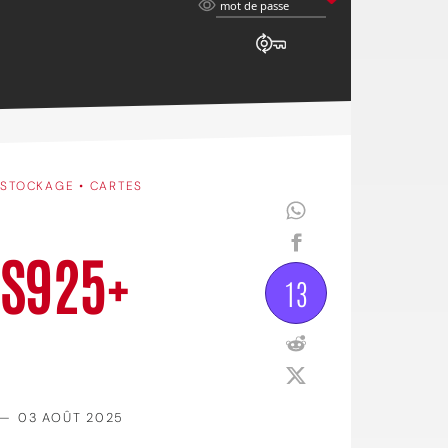
mot
mot de passe
de
passe
•
STOCKAGE • CARTES
DS925+
13
—
03 AOÛT 2025