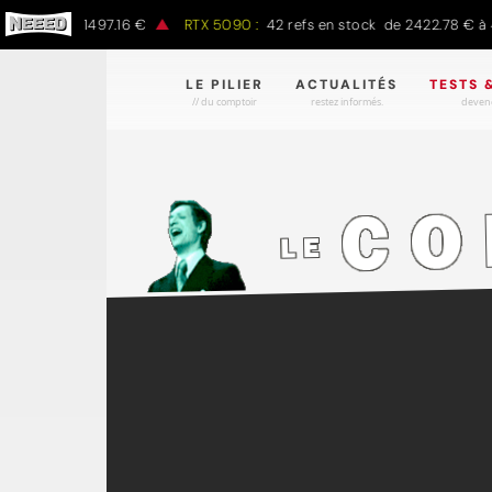
0 € à 1497.16 €
RTX 5090 :
42 refs en stock de 2422.78 € à 4301.
LE PILIER
ACTUALITÉS
TESTS 
// du comptoir
restez informés.
devene