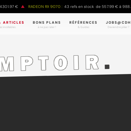
97 €
RADEON RX 9070 :
43 refs en stock de 557.99 € à 988.90 €
& ARTICLES
BONS PLANS
RÉFÉRENCES
JOBS@CDH
z incollables.
à ne pas rater !
& Guides
Deviendre pilier ?