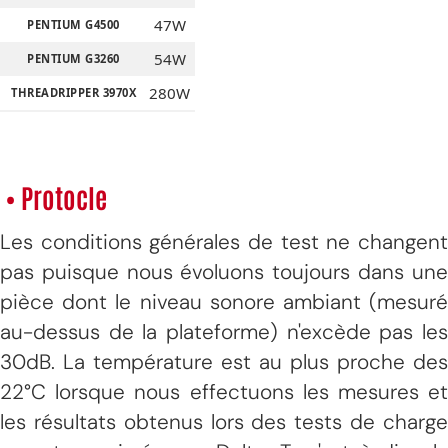
47W
PENTIUM G4500
54W
PENTIUM G3260
280W
THREADRIPPER 3970X
250W
THREADRIPPER 2990WX
180W
THREADRIPPER 1950X
• Protocle
105W
RYZEN 7 3900X
65W
RYZEN 7 3700X
Les conditions générales de test ne changent
95W
RYZEN 7 1800X
pas puisque nous évoluons toujours dans une
65W
pièce dont le niveau sonore ambiant (mesuré
RYZEN 5 3600
au-dessus de la plateforme) n'excède pas les
125W
FX8370 BE
30dB. La température est au plus proche des
95W
A10-7890K
22°C lorsque nous effectuons les mesures et
65W
RYZEN 3 1300X
les résultats obtenus lors des tests de charge
65W
A8-7600