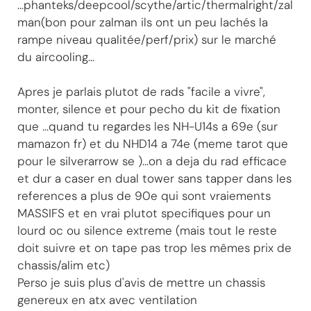
...phanteks/deepcool/scythe/artic/thermalright/zal
man(bon pour zalman ils ont un peu lachés la
rampe niveau qualitée/perf/prix) sur le marché
du aircooling...
Apres je parlais plutot de rads "facile a vivre",
monter, silence et pour pecho du kit de fixation
que ...quand tu regardes les NH-U14s a 69e (sur
mamazon fr) et du NHD14 a 74e (meme tarot que
pour le silverarrow se )...on a deja du rad efficace
et dur a caser en dual tower sans tapper dans les
references a plus de 90e qui sont vraiements
MASSIFS et en vrai plutot specifiques pour un
lourd oc ou silence extreme (mais tout le reste
doit suivre et on tape pas trop les mêmes prix de
chassis/alim etc)
Perso je suis plus d'avis de mettre un chassis
genereux en atx avec ventilation