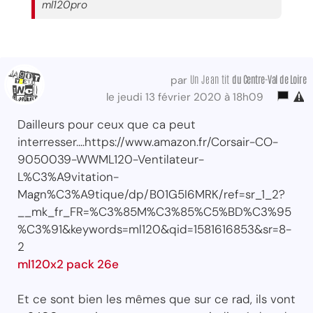
ml120pro
Un Jean tit
du Centre-Val
de Loire
par
le jeudi 13 février 2020 à 18h09
Dailleurs pour ceux que ca peut
interresser....https://www.amazon.fr/Corsair-CO-
9050039-WWML120-Ventilateur-
L%C3%A9vitation-
Magn%C3%A9tique/dp/B01G5I6MRK/ref=sr_1_2?
__mk_fr_FR=%C3%85M%C3%85%C5%BD%C3%95
%C3%91&keywords=ml120&qid=1581616853&sr=8-
2
ml120x2 pack 26e
Et ce sont bien les mêmes que sur ce rad, ils vont