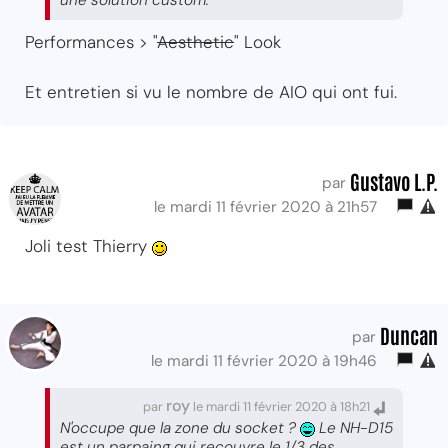
une solution custom.
Performances > "
Aesthetic
" Look
Et entretien si vu le nombre de AIO qui ont fui.
Gustavo L.P.
par
le mardi 11 février 2020 à 21h57
Joli test Thierry
Duncan
par
le mardi 11 février 2020 à 19h46
roy
par
le mardi 11 février 2020 à 18h21
N'occupe que la zone du socket ?
Le NH-D15
est un parpaing qui recouvre le 1/3 des