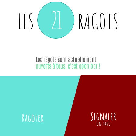
21
LES
RAGOTS
Les ragots sont actuellement
ouverts à tous, c'est open bar !
Signaler
Ragoter
un truc