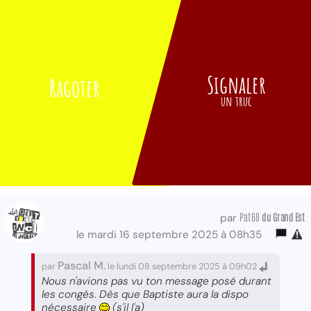
Signaler
Ragoter
un truc
Pat68
du Grand Est
par
le mardi 16 septembre 2025 à 08h35
Pascal M.
par
le lundi 08 septembre 2025 à 09h02
Nous n'avions pas vu ton message posé durant
les congés. Dès que Baptiste aura la dispo
nécessaire
(s'il l'a)