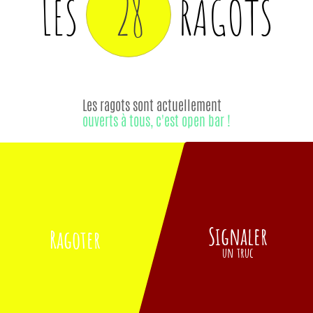
28
LES
RAGOTS
Les ragots sont actuellement
ouverts à tous, c'est open bar !
Signaler
Ragoter
un truc