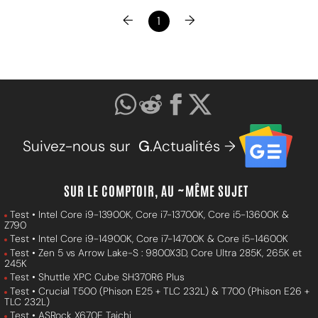
←
→
1
Suivez-nous sur
G
.Actualités →
SUR LE COMPTOIR, AU ~MÊME SUJET
Test • Intel Core i9-13900K, Core i7-13700K, Core i5-13600K &
Z790
Test • Intel Core i9-14900K, Core i7-14700K & Core i5-14600K
Test • Zen 5 vs Arrow Lake-S : 9800X3D, Core Ultra 285K, 265K et
245K
Test • Shuttle XPC Cube SH370R6 Plus
Test • Crucial T500 (Phison E25 + TLC 232L) & T700 (Phison E26 +
TLC 232L)
Test • ASRock X670E Taichi