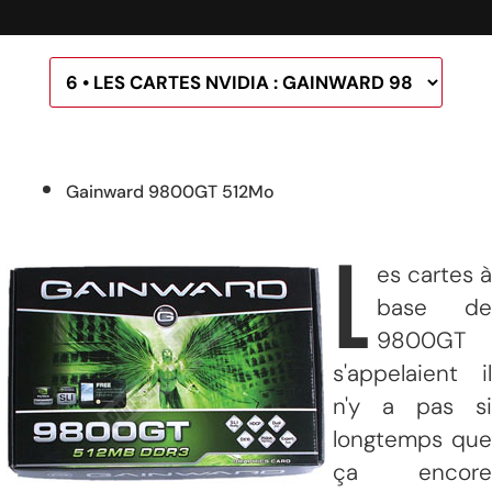
Gainward 9800GT 512Mo
L
es cartes à
base de
9800GT
s'appelaient il
n'y a pas si
longtemps que
ça encore