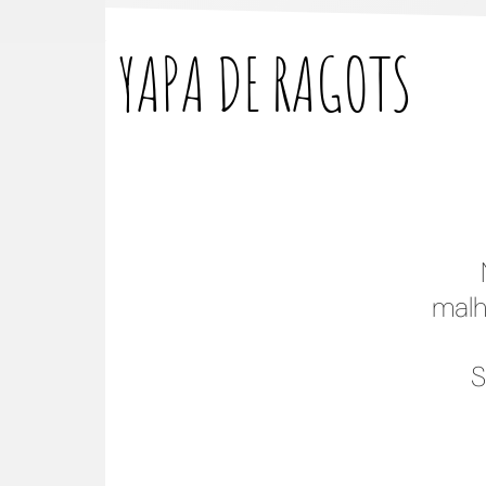
YAPA DE
RAGOTS
malh
S