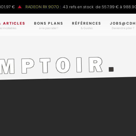
97 €
RADEON RX 9070 :
43 refs en stock de 557.99 € à 988.90 €
& ARTICLES
BONS PLANS
RÉFÉRENCES
JOBS@CDH
z incollables.
à ne pas rater !
& Guides
Deviendre pilier ?