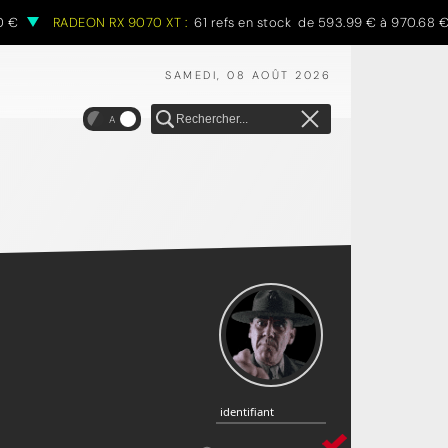
RADEON RX 9070 XT :
61 refs en stock de 593.99 € à 970.68 €
SAMEDI, 08 AOÛT 2026
A
identifiant
identifiant