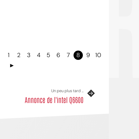
OI
1
2
3
4
5
6
7
8
9
10
►
Un peu plus tard ...
Annonce de l'intel Q6600