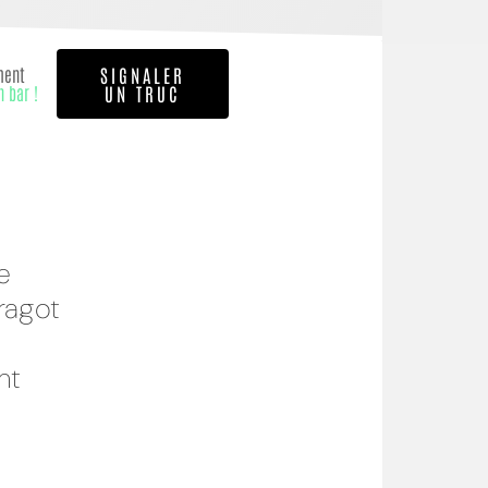
ment
SIGNALER
n bar !
UN TRUC
e
ragot
nt