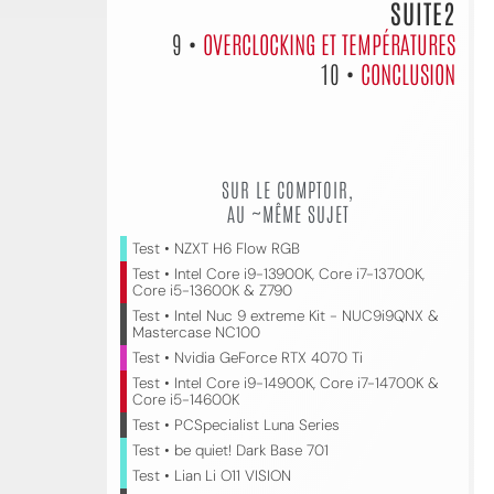
SUITE2
9 •
OVERCLOCKING ET TEMPÉRATURES
10 •
CONCLUSION
SUR LE COMPTOIR,
AU ~MÊME SUJET
Test • NZXT H6 Flow RGB
Test • Intel Core i9-13900K, Core i7-13700K,
Core i5-13600K & Z790
Test • Intel Nuc 9 extreme Kit - NUC9i9QNX &
Mastercase NC100
Test • Nvidia GeForce RTX 4070 Ti
Test • Intel Core i9-14900K, Core i7-14700K &
Core i5-14600K
Test • PCSpecialist Luna Series
Test • be quiet! Dark Base 701
Test • Lian Li O11 VISION