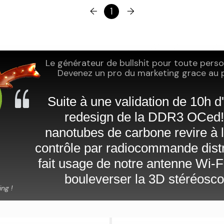
←
1
→