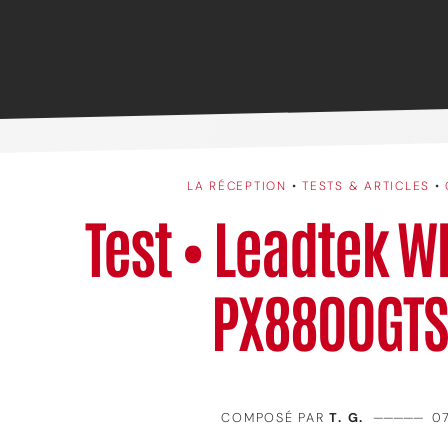
LA RÉCEPTION
•
TESTS & ARTICLES
•
Test • Leadtek W
PX8800GTS
COMPOSÉ PAR
T. G.
—————
0