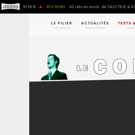
0 € à 1497.16 €
RTX 5090 :
42 refs en stock de 2422.78 € à 4301.
LE PILIER
ACTUALITÉS
TESTS 
// du comptoir
restez informés.
devene