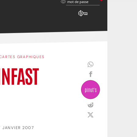
mot
mot de passe
de
passe
CARTES GRAPHIQUES
INFAST
pinut's
7 JANVIER 2007