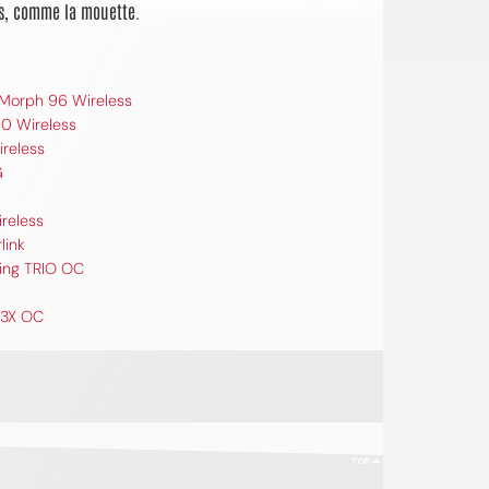
cis, comme la mouette.
 Morph 96 Wireless
0 Wireless
ireless
G
ireless
link
ing TRIO OC
 3X OC