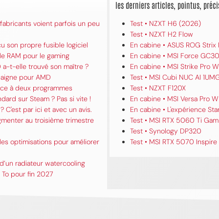
les derniers articles, pointus, pré
fabricants voient parfois un peu
Test • NZXT H6 (2026)
Test • NZXT H2 Flow
u son propre fusible logiciel
En cabine • ASUS ROG Strix
 de RAM pour le gaming
En cabine • MSI Force GC30
a-t-elle trouvé son maître ?
En cabine • MSI Strike Pro W
 baigne pour AMD
Test • MSI Cubi NUC AI 1UM
grâce à deux programmes
Test • NZXT F120X
ard sur Steam ? Pas si vite !
En cabine • MSI Versa Pro W
? C'est par ici et avec un avis.
En cabine • L'expérience Star
gmenter au troisième trimestre
Test • MSI RTX 5060 Ti Gam
Test • Synology DP320
es optimisations pour améliorer
Test • MSI RTX 5070 Inspire
d’un radiateur watercooling
To pour fin 2027