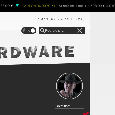
88.90 €
RADEON RX 9070 XT :
61 refs en stock de 593.99 € à 970.
DIMANCHE, 09 AOÛT 2026
A
identifiant
identifiant