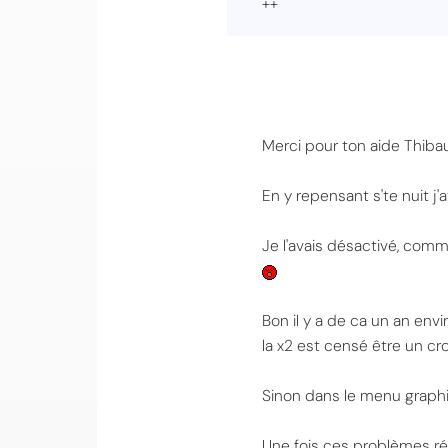
++
Merci pour ton aide Thibau
En y repensant s'te nuit j'
Je l'avais désactivé, com
Bon il y a de ca un an envi
la x2 est censé être un c
Sinon dans le menu graphi
Une fois ces problèmes ré