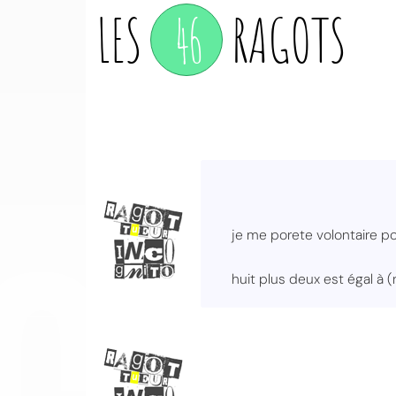
LES
46
RAGOTS
CO
je me porete volontaire po
huit plus deux est égal à (