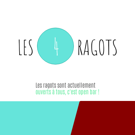
4
LES
RAGOTS
Les ragots sont actuellement
ouverts à tous, c'est open bar !