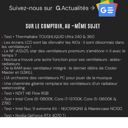
Suivez-nous sur
G
.Actualités →
SUR LE COMPTOIR, AU ~MÊME SUJET
Test • Thermaltake TOUGHLIQUID Ultra 240 & 360
Les écrans LCD sont las d'envahir les AIOs : il sont désormais dans
les ventilateurs !
Le NF-A12x25, star des ventilateurs premium, s'améliore-t-il avec le
temps ?
Noctua a trouvé une autre fonction pour ses ventilateurs : aides-
radiateurs
De la RAM avec ventilateur intégré : le dernier délire de Cooler
Master et G.SKILL
L'IA orchestre des ventilateurs PC pour jouer de la musique
Une cheminée géante remplace les ventilateurs d’un radiateur
watercooling
Test • NZXT H6 Flow RGB
Test • Intel Core i9-13900K, Core i7-13700K, Core i5-13600K &
Z790
Test • Intel Nuc 9 extreme Kit - NUC9i9QNX & Mastercase NC100
Test • Nvidia GeForce RTX 4070 Ti
Recap • Choisir sa carte mère Z97/H97