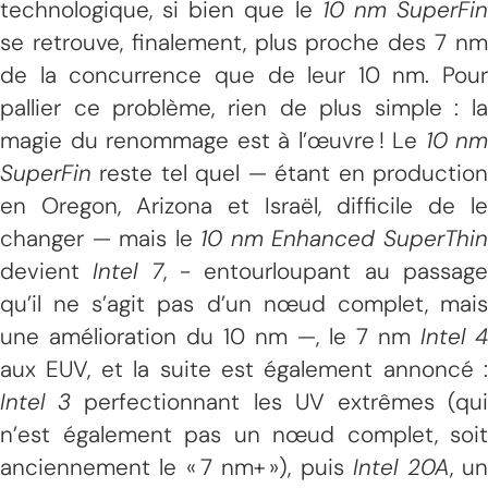
technologique, si bien que le
10 nm SuperFi
se retrouve, finalement, plus proche des 7 nm
de la concurrence que de leur 10 nm. Pour
pallier ce problème, rien de plus simple : la
magie du renommage est à l’œuvre ! Le
10 nm
SuperFin
reste tel quel — étant en production
en Oregon, Arizona et Israël, difficile de le
changer — mais le
10 nm Enhanced SuperThi
devient
Intel 7
, - entourloupant au passag
qu’il ne s’agit pas d’un nœud complet, mais
une amélioration du 10 nm —, le 7 nm
Intel 4
aux EUV, et la suite est également annoncé :
Intel 3
perfectionnant les UV extrêmes (qu
n’est également pas un nœud complet, soit
anciennement le « 7 nm+ »), puis
Intel 20A
, u