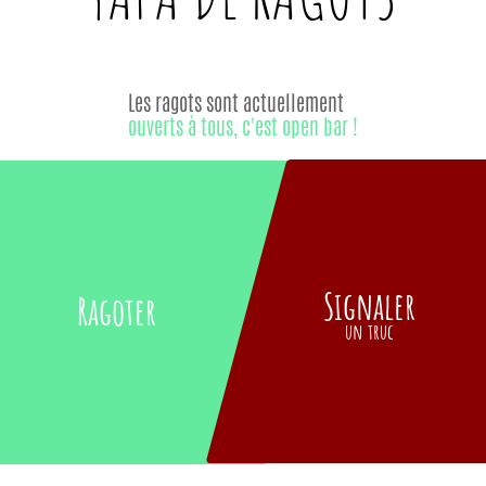
Les ragots sont actuellement
ouverts à tous, c'est open bar !
Signaler
Ragoter
un truc