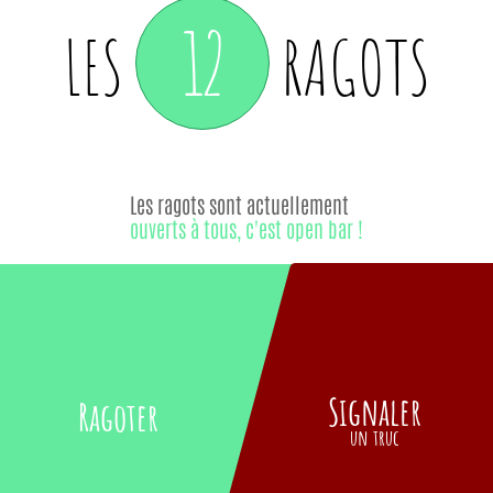
12
LES
RAGOTS
Les ragots sont actuellement
ouverts à tous, c'est open bar !
Signaler
Ragoter
un truc