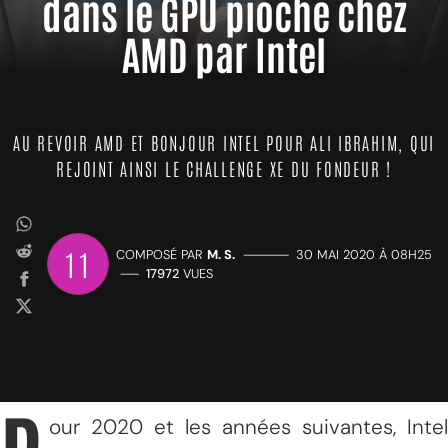
dans le GPU pioché chez
AMD par Intel
AU REVOIR AMD ET BONJOUR INTEL POUR ALI IBRAHIM, QUI
REJOINT AINSI LE CHALLENGE XE DU FONDEUR !
11
COMPOSÉ PAR
M. S.
—————
30 MAI 2020 À 08H25
——
17972
VUES
our 2020 et les années suivantes, Intel