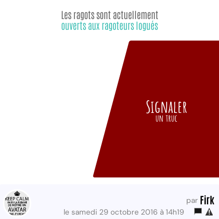
Les ragots sont actuellement
ouverts aux ragoteurs logués
Signaler
un truc
Firk
par
le samedi 29 octobre 2016 à 14h19