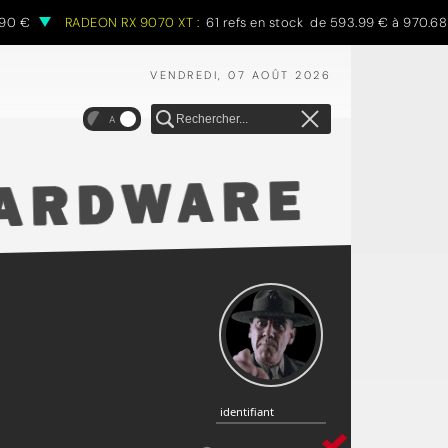
RADEON RX 9070 XT :
61 refs en stock de 593.99 € à 970.68 €
VENDREDI, 07 AOÛT 2026
A
identifiant
identifiant