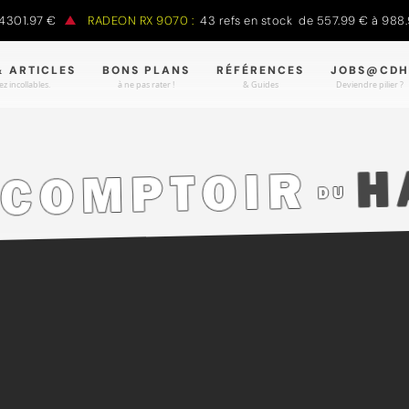
.97 €
RADEON RX 9070 :
43 refs en stock de 557.99 € à 988.90 €
& ARTICLES
BONS PLANS
RÉFÉRENCES
JOBS@CDH
z incollables.
à ne pas rater !
& Guides
Deviendre pilier ?