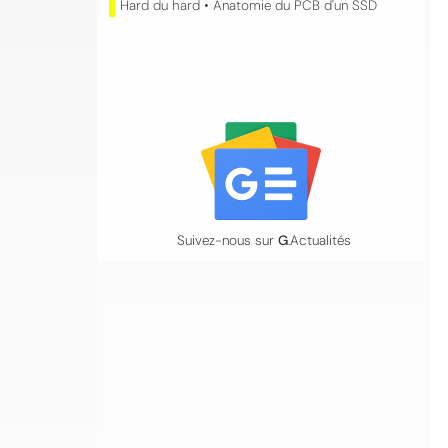
Hard du hard • Anatomie du PCB d'un SSD
Suivez-nous sur
G
.Actualités