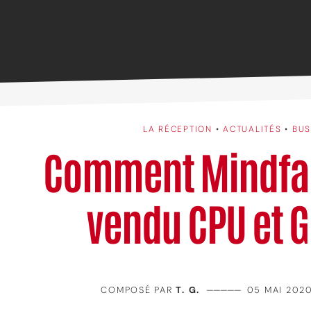
LA RÉCEPTION
•
ACTUALITÉS
•
BUS
Comment Mindfac
vendu CPU et G
COMPOSÉ PAR
T. G.
—————
05 MAI 202