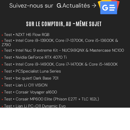
Suivez-nous sur
G
.Actualités →
SUR LE COMPTOIR, AU ~MÊME SUJET
Test • NZXT H6 Flow RGB
Test • Intel Core i9-13900K, Core i7-13700K, Core i5-13600K &
Z790
Test • Intel Nuc 9 extreme Kit - NUC9i9QNX & Mastercase NC100
Test • Nvidia GeForce RTX 4070 Ti
Test • Intel Core i9-14900K, Core i7-14700K & Core i5-14600K
Test • PCSpecialist Luna Series
Test • be quiet! Dark Base 701
Test • Lian Li O11 VISION
Test • Corsair Voyager a1600
Test • Corsair MP600 Elite (Phison E27T + TLC 162L)
Test • Lian Li PC-O11 Dynamic Evo
Test • MSI CUBI 5 10M