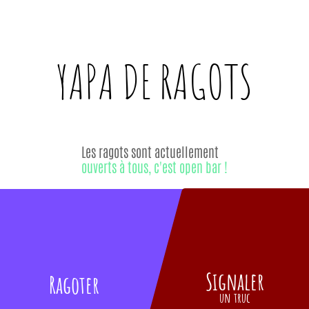
YAPA DE
RAGOTS
Les ragots sont actuellement
ouverts à tous, c'est open bar !
Signaler
Ragoter
un truc