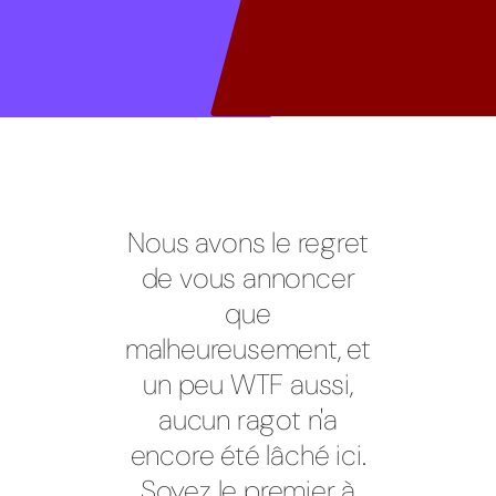
Nous avons le regret
de vous annoncer
que
malheureusement, et
un peu WTF aussi,
aucun ragot n'a
encore été lâché ici.
Soyez le premier à