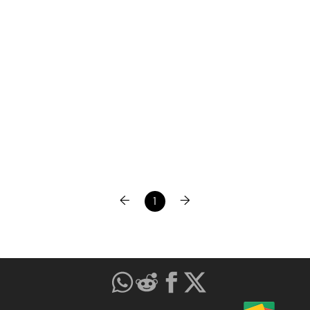
←
→
1