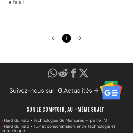
le fais !
←
→
1
Suivez-nous sur
G
.Actualités →
SUR LE COMPTOIR, AU ~MÊME SUJET
Hard du Hard • Technologies de Mémoires — partie 1/3
Hard du Hard • TDP et consommation, entre technologie et
entourloupe