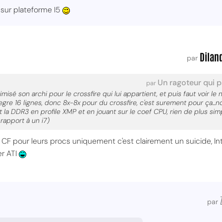
7 sur plateforme I5
Dilan
par
Un ragoteur qui 
par
misé son archi pour le crossfire qui lui appartient, et puis faut voir 
egre 16 lignes, donc 8x-8x pour du crossfire, c'est surement pour ça...no
t la DDR3 en profile XMP et en jouant sur le coef CPU, rien de plus si
rapport à un i7)
 CF pour leurs procs uniquement c'est clairement un suicide, 
er ATI
par