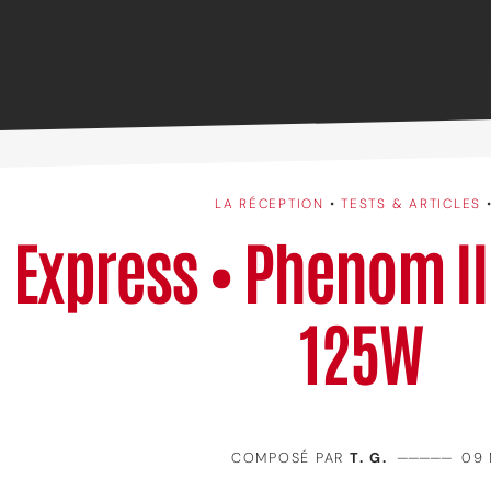
LA RÉCEPTION
•
TESTS & ARTICLES
Express • Phenom II
125W
COMPOSÉ PAR
T. G.
—————
09