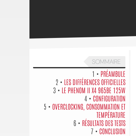
SOMMAIRE
1 •
PRÉAMBULE
2 •
LES DIFFÉRENCES OFFICIELLES
3 •
LE PHENOM II X4 965BE 125W
4 •
CONFIGURATION
5 •
OVERCLOCKING, CONSOMMATION ET
TEMPÉRATURE
6 •
RÉSULTATS DES TESTS
7 •
CONCLUSION