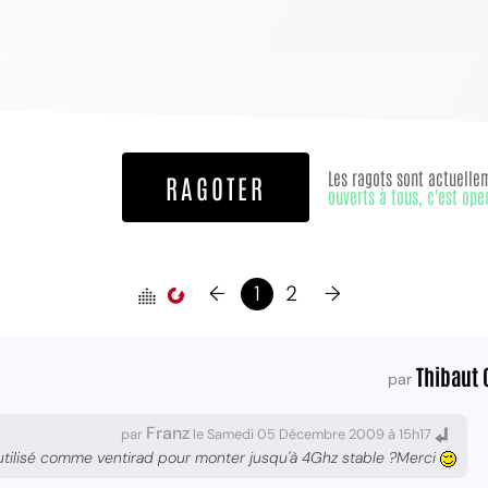
Les ragots sont actuelle
RAGOTER
ouverts à tous, c'est ope
←
1
2
→
Thibaut 
par
Franz
par
le Samedi 05 Décembre 2009 à 15h17
utilisé comme ventirad pour monter jusqu'à 4Ghz stable ?Merci