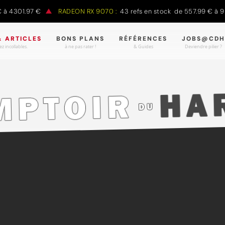
 4301.97 €
RADEON RX 9070 :
43 refs en stock de 557.99 € à 988
& ARTICLES
BONS PLANS
RÉFÉRENCES
JOBS@CDH
z incollables.
à ne pas rater !
& Guides
Deviendre pilier ?