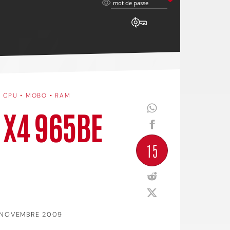
mot
mot de passe
de
passe
•
CPU • MOBO • RAM
 X4 965BE
15
 NOVEMBRE 2009