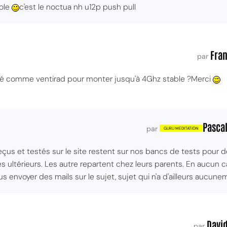
cole
c'est le noctua nh u12p push pull
Fran
par
isé comme ventirad pour monter jusqu'à 4Ghz stable ?Merci
MPT
Pascal
par
eçus et testés sur le site restent sur nos bancs de tests pour de
s ultérieurs. Les autre repartent chez leurs parents. En aucun ca
s envoyer des mails sur le sujet, sujet qui n'a d'ailleurs aucunem
David
par