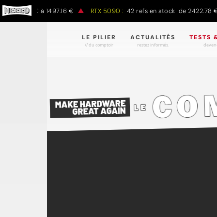
 797.00 € à 1497.16 €
RTX 5090 :
42 refs en stock de 2422.78 € à
LE PILIER
ACTUALITÉS
TESTS 
// du comptoir
restez informés.
devene