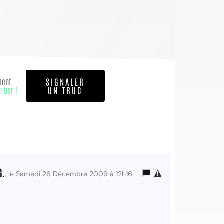
ment
SIGNALER
n bar !
UN TRUC
G.
, le Samedi 26 Décembre 2009 à 12h16