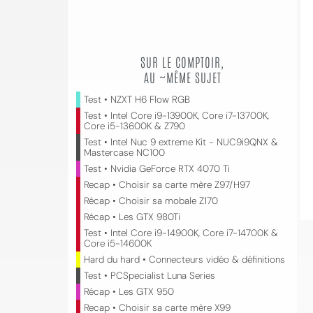
SUR LE COMPTOIR,
AU ~MÊME SUJET
Test • NZXT H6 Flow RGB
Test • Intel Core i9-13900K, Core i7-13700K,
Core i5-13600K & Z790
Test • Intel Nuc 9 extreme Kit - NUC9i9QNX &
Mastercase NC100
Test • Nvidia GeForce RTX 4070 Ti
Recap • Choisir sa carte mère Z97/H97
Récap • Choisir sa mobale Z170
Récap • Les GTX 980Ti
Test • Intel Core i9-14900K, Core i7-14700K &
Core i5-14600K
Hard du hard • Connecteurs vidéo & définitions
Test • PCSpecialist Luna Series
Récap • Les GTX 950
Recap • Choisir sa carte mère X99