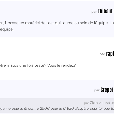
Thibaut 
par
 il passe en matériel de test qui tourne au sein de l'équipe. Lu
'équipe.
rap
par
otre matos une fois testé? Vous le rendez?
Crepe1
par
Zian
par
le Lundi 
yenne pour le I5 contre 250€ pour le I7 920 .J'espère pour toi que t