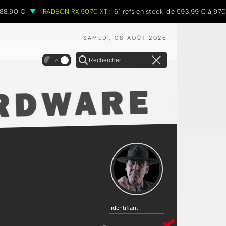
.90 €
RADEON RX 9070 XT :
61 refs en stock de 593.99 € à 970.6
SAMEDI, 08 AOÛT 2026
A
identifiant
identifiant