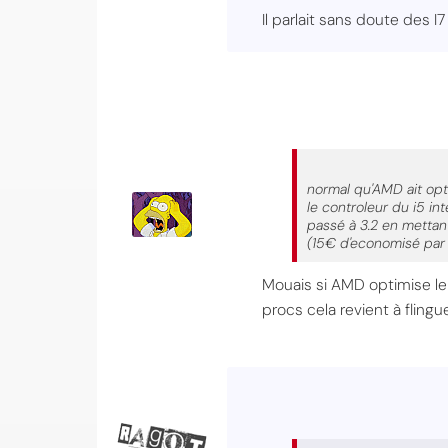
Il parlait sans doute des I
normal qu'AMD ait opti
le controleur du i5 int
passé à 3.2 en mettan
(15€ d'economisé par 
Mouais si AMD optimise le
procs cela revient à flingu