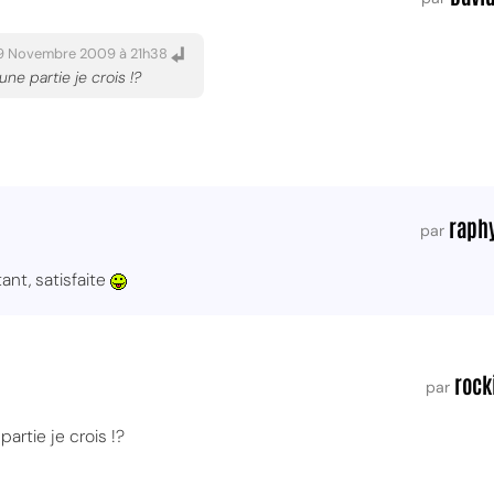
09 Novembre 2009 à 21h38
ne partie je crois !?
raph
par
tant, satisfaite
rock
par
artie je crois !?