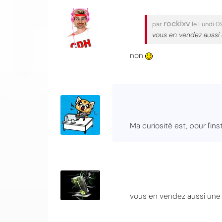
rockixv
par
le Lundi 
vous en vendez aussi u
non
Ma curiosité est, pour l'ins
vous en vendez aussi une p