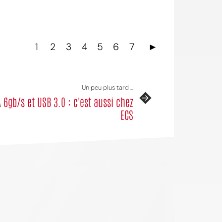
1
2
3
4
5
6
7
►
Un peu plus tard ...
 6gb/s et USB 3.0 : c'est aussi chez
ECS