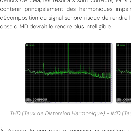
dehors de cela, les résultats sont corrects, sans p
contenir principalement des harmoniques impaire
décomposition du signal sonore risque de rendre le
dose d'IMD devrait le rendre plus intelligible.
THD (Taux de Distorsion Harmonique) - IMD (Tau
À l'écoute, le son n'est ni mauvais, ni excellent