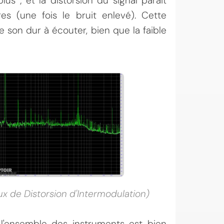
lus ; et la distorsion du signal parait
s (une fois le bruit enlevé). Cette
 son dur à écouter, bien que la faible
x de Distorsion d'Intermodulation)
 : l'ensemble des instruments est bien