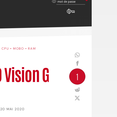
mot
mot de passe
de
passe
•
CPU • MOBO • RAM
 Vision G
1
20 MAI 2020