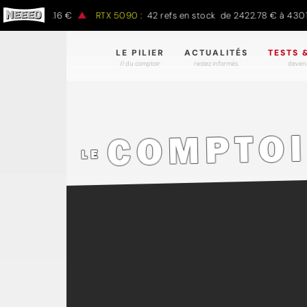
à 1497.16 €
RTX 5090 :
42 refs en stock de 2422.78 € à 4301.97 
LE PILIER
ACTUALITÉS
TESTS 
// du comptoir
restez informés.
devene