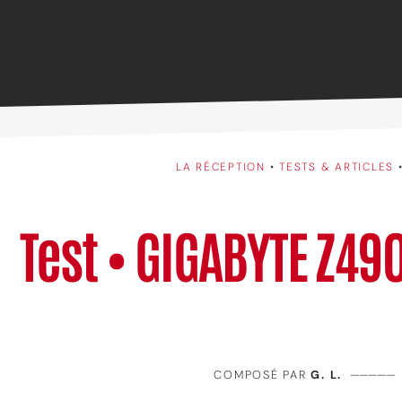
LA RÉCEPTION
•
TESTS & ARTICLES
Test • GIGABYTE Z490
COMPOSÉ PAR
G. L.
—————