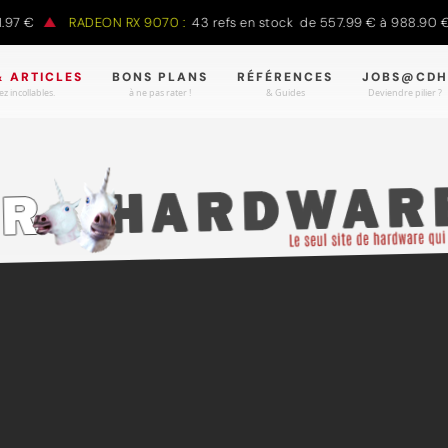
€
RADEON RX 9070 :
43 refs en stock de 557.99 € à 988.90 €
& ARTICLES
BONS PLANS
RÉFÉRENCES
JOBS@CDH
z incollables.
à ne pas rater !
& Guides
Deviendre pilier ?