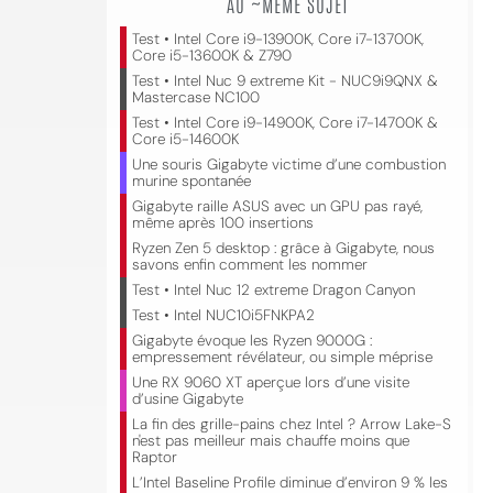
AU ~MÊME SUJET
Test • Intel Core i9-13900K, Core i7-13700K,
Core i5-13600K & Z790
Test • Intel Nuc 9 extreme Kit - NUC9i9QNX &
Mastercase NC100
Test • Intel Core i9-14900K, Core i7-14700K &
Core i5-14600K
Une souris Gigabyte victime d’une combustion
murine spontanée
Gigabyte raille ASUS avec un GPU pas rayé,
même après 100 insertions
Ryzen Zen 5 desktop : grâce à Gigabyte, nous
savons enfin comment les nommer
Test • Intel Nuc 12 extreme Dragon Canyon
Test • Intel NUC10i5FNKPA2
Gigabyte évoque les Ryzen 9000G :
empressement révélateur, ou simple méprise
Une RX 9060 XT aperçue lors d’une visite
d’usine Gigabyte
La fin des grille-pains chez Intel ? Arrow Lake-S
n'est pas meilleur mais chauffe moins que
Raptor
L’Intel Baseline Profile diminue d’environ 9 % les