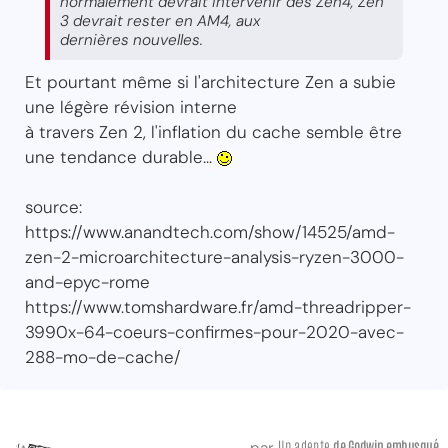
normalement devrait intervenir des Zen4, Zen
3 devrait rester en AM4, aux
dernières nouvelles.
Et pourtant même si l'architecture Zen a subie
une légère révision interne
à travers Zen 2, l'inflation du cache semble être
une tendance durable...
source:
https://www.anandtech.com/show/14525/amd-
zen-2-microarchitecture-analysis-ryzen-3000-
and-epyc-rome
https://www.tomshardware.fr/amd-threadripper-
3990x-64-coeurs-confirmes-pour-2020-avec-
288-mo-de-cache/
Un adepte
de Godwin embusqué
par