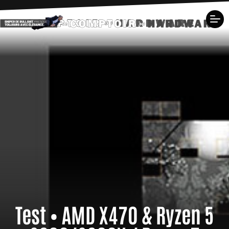
Test • AMD X470 & Ryzen 5