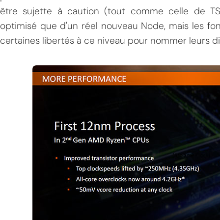
être sujette à caution (tout comme celle de TSM
optimisé que d'un réel nouveau Node, mais les fo
certaines libertés à ce niveau pour nommer leurs d
MPT