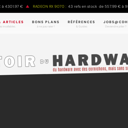
01.97 €
RADEON RX 9070 :
43 refs en stock de 557.99 € à 988.90
& ARTICLES
BONS PLANS
RÉFÉRENCES
JOBS@CDH
z incollables.
à ne pas rater !
& Guides
Deviendre pilier ?