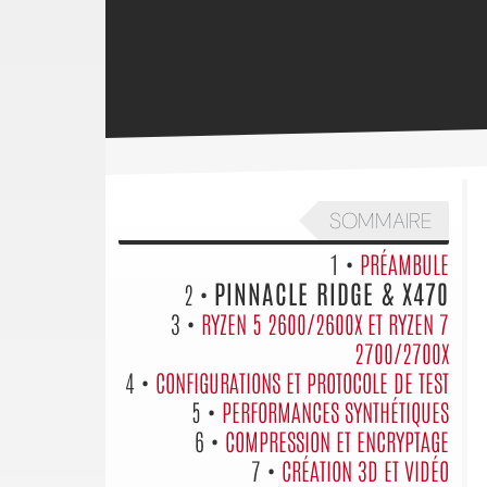
SOMMAIRE
1 •
PRÉAMBULE
PINNACLE RIDGE & X470
2 •
3 •
RYZEN 5 2600/2600X ET RYZEN 7
2700/2700X
4 •
CONFIGURATIONS ET PROTOCOLE DE TEST
5 •
PERFORMANCES SYNTHÉTIQUES
6 •
COMPRESSION ET ENCRYPTAGE
7 •
CRÉATION 3D ET VIDÉO