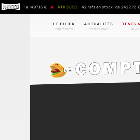
7.00 € à 1497.16 €
RTX 5090 :
42 refs en stock de 2422.78 € à 43
LE PILIER
ACTUALITÉS
TESTS 
// du comptoir
restez informés.
devene