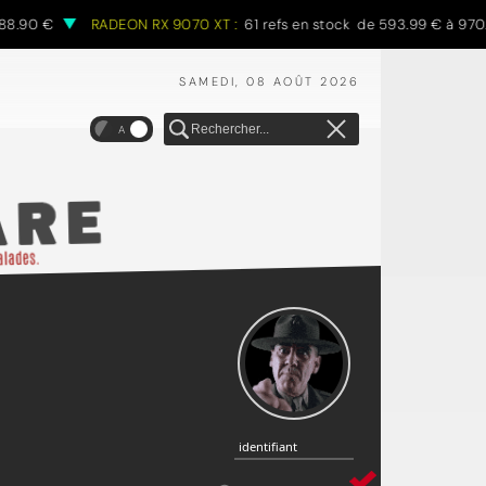
 €
RADEON RX 9070 XT :
61 refs en stock de 593.99 € à 970.68 €
SAMEDI, 08 AOÛT 2026
A
identifiant
identifiant