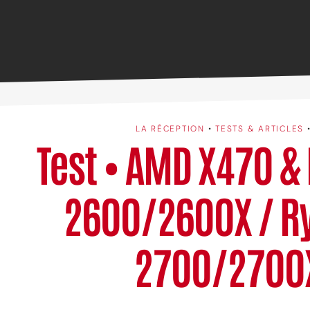
LA RÉCEPTION
•
TESTS & ARTICLES
Test • AMD X470 &
2600/2600X / R
2700/2700