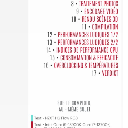
8 •
TRAITEMENT PHOTOS
9 •
ENCODAGE VIDÉO
10 •
RENDU SCÈNES 3D
11 •
COMPILATION
12 •
PERFORMANCES LUDIQUES 1/2
13 •
PERFORMANCES LUDIQUES 2/2
14 •
INDICES DE PERFORMANCE CPU
15 •
CONSOMMATION & EFFICACITÉ
16 •
OVERCLOCKING & TEMPÉRATURES
17 •
VERDICT
SUR LE COMPTOIR,
AU ~MÊME SUJET
Test • NZXT H6 Flow RGB
Test • Intel Core i9-13900K, Core i7-13700K,