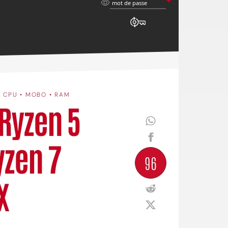
mot
mot de passe
de
passe
•
CPU • MOBO • RAM
 Ryzen 5
yzen 7
96
X