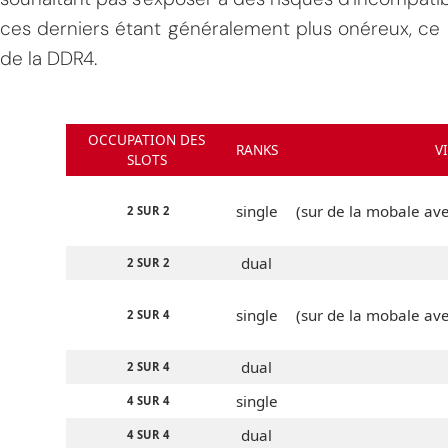
ces derniers étant généralement plus onéreux, ce q
de la DDR4.
OCCUPATION DES
RANKS
V
SLOTS
single
(sur de la mobale ave
2 SUR 2
dual
2 SUR 2
single
(sur de la mobale ave
2 SUR 4
dual
2 SUR 4
single
4 SUR 4
dual
4 SUR 4