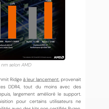
12 nm selon AMD
ummit Ridge
à leur lancement
, provenait
ettes DDR4, tout du moins avec des
puis, largement amélioré le support.
sition pour certains utilisateurs ne
lités avec des kits non certifiés Ryzen,