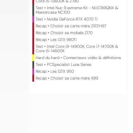
Core i5-13600K & Z790
Test • Intel Nuc 9 extreme Kit - NUC9i9QNX &
Mastercase NC100
Test • Nvidia GeForce RTX 4070 Ti
Recap • Choisir sa carte mère Z97/H97
Récap • Choisir sa mobale Z170
Récap • Les GTX 980Ti
Test • Intel Core i9-14900K, Core i7-14700K &
Core i5-14600K
Hard du hard • Connecteurs vidéo & définitions
Test • PCSpecialist Luna Series
Récap • Les GTX 950
Recap • Choisir sa carte mère X99