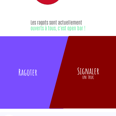
Les ragots sont actuellement
ouverts à tous, c'est open bar !
Signaler
Ragoter
un truc