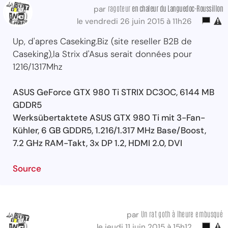
ragoteur
en chaleur
du Languedoc-Roussillon
par
le vendredi 26 juin 2015 à 11h26
Up, d'apres Caseking.Biz (site reseller B2B de
Caseking),la Strix d'Asus serait données pour
1216/1317Mhz
ASUS GeForce GTX 980 Ti STRIX DC3OC, 6144 MB
GDDR5
Werksübertaktete ASUS GTX 980 Ti mit 3-Fan-
Kühler, 6 GB GDDR5, 1.216/1.317 MHz Base/Boost,
7.2 GHz RAM-Takt, 3x DP 1.2, HDMI 2.0, DVI
Source
Un rat goth à lheure embusqué
par
le jeudi 11 juin 2015 à 15h12