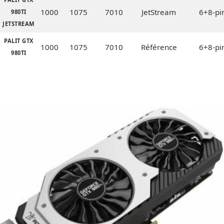
1000
1075
7010
JetStream
6+8-pi
980TI
JETSTREAM
PALIT GTX
1000
1075
7010
Référence
6+8-pi
980TI