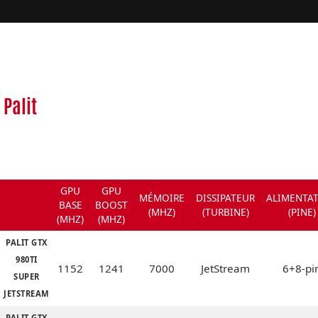
Palit
GPU
GPU
MÉMOIRE
DISSIPATEUR
ALIMENTA
BASE
BOOST
(MHZ)
(TURBINE)
(PINE)
(MHZ)
(MHZ)
PALIT GTX
980TI
1152
1241
7000
JetStream
6+8-pi
SUPER
JETSTREAM
PALIT GTX