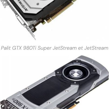
Palit GTX 980Ti Super JetStream et JetStream