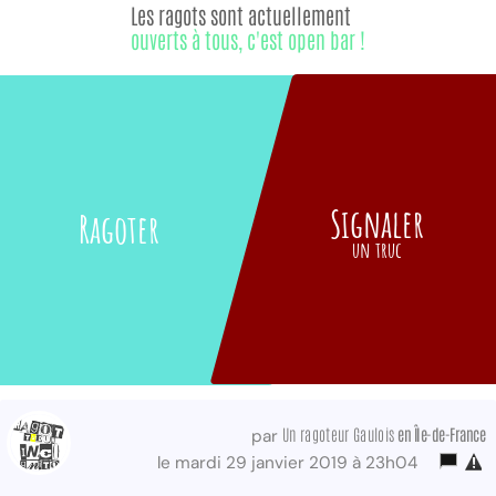
Les ragots sont actuellement
ouverts à tous, c'est open bar !
Signaler
Ragoter
un truc
Un ragoteur Gaulois
en Île-de-France
par
le mardi 29 janvier 2019 à 23h04