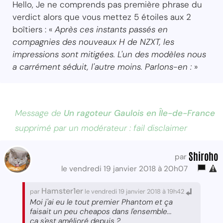
Hello, Je ne comprends pas première phrase du
verdict alors que vous mettez 5 étoiles aux 2
boîtiers : «
Après ces instants passés en
compagnies des nouveaux H de NZXT, les
impressions sont mitigées. L'un des modèles nous
a carrément séduit, l'autre moins. Parlons-en :
»
Message de
Un ragoteur Gaulois en Île-de-France
supprimé par un modérateur : fail disclaimer
Shiroho
par
le vendredi 19 janvier 2018 à 20h07
Hamster1er
par
le vendredi 19 janvier 2018 à 19h42
Moi j'ai eu le tout premier Phantom et ça
faisait un peu cheapos dans l'ensemble...
ça s'est amélioré depuis ?