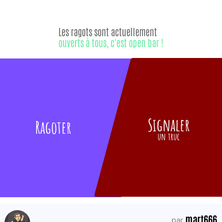
Les ragots sont actuellement
ouverts à tous, c'est open bar !
Signaler
Ragoter
un truc
mart666
par